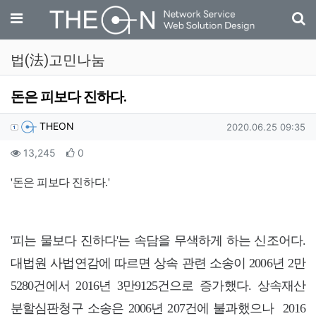
기
메뉴
법(法)고민나눔
돈은 피보다 진하다.
작성자 정보
작성
작성일
THEON
2020.06.25 09:35
컨텐츠 정보
조회
추천
13,245
0
본문
'돈은 피보다 진하다.'
'피는 물보다 진하다'는 속담을 무색하게 하는 신조어다.
대법원 사법연감에 따르면 상속 관련 소송이 2006년 2만
5280건에서 2016년 3만9125건으로 증가했다. 상속재산
분할심판청구 소송은 2006년 207건에 불과했으나 2016