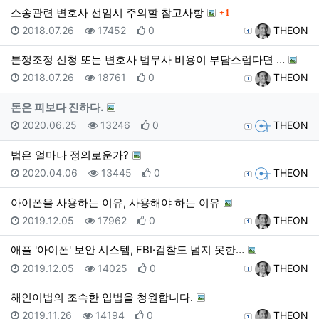
댓글
소송관련 변호사 선임시 주의할 참고사항
1
등록일
조회
추천
등록자
2018.07.26
17452
0
THEON
분쟁조정 신청 또는 변호사 법무사 비용이 부담스럽다면 …
등록일
조회
추천
등록자
2018.07.26
18761
0
THEON
돈은 피보다 진하다.
등록일
조회
추천
등록자
2020.06.25
13246
0
THEON
법은 얼마나 정의로운가?
등록일
조회
추천
등록자
2020.04.06
13445
0
THEON
아이폰을 사용하는 이유, 사용해야 하는 이유
등록일
조회
추천
등록자
2019.12.05
17962
0
THEON
애플 '아이폰' 보안 시스템, FBI·검찰도 넘지 못한…
등록일
조회
추천
등록자
2019.12.05
14025
0
THEON
해인이법의 조속한 입법을 청원합니다.
등록일
조회
추천
등록자
2019.11.26
14194
0
THEON