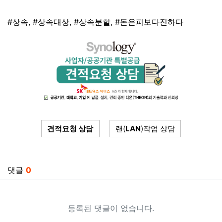
태그
#상속
,
#상속대상
,
#상속분할
,
#돈은피보다진하다
견적요청 상담
랜(
LAN
)작업 상담
관련자료
댓글
0
등록된 댓글이 없습니다.