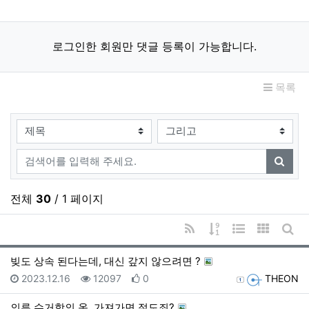
로그인한 회원만 댓글 등록이 가능합니다.
목록
검색대상
검색어
검색
전체
30
/ 1 페이지
RSS
게시물 정렬
웹진 스타일
갤러리 
게시
빚도 상속 된다는데, 대신 갚지 않으려면 ?
등록일
조회
추천
등록자
2023.12.16
12097
0
THEON
의류 수거함의 옷, 가져가면 절도죄?