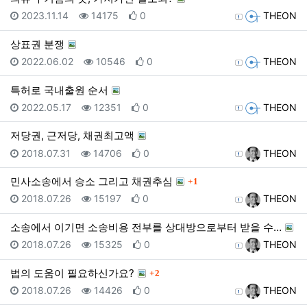
등록일
조회
추천
등록자
2023.11.14
14175
0
THEON
상표권 분쟁
등록일
조회
추천
등록자
2022.06.02
10546
0
THEON
특허로 국내출원 순서
등록일
조회
추천
등록자
2022.05.17
12351
0
THEON
저당권, 근저당, 채권최고액
등록일
조회
추천
등록자
2018.07.31
14706
0
THEON
댓글
민사소송에서 승소 그리고 채권추심
1
등록일
조회
추천
등록자
2018.07.26
15197
0
THEON
소송에서 이기면 소송비용 전부를 상대방으로부터 받을 수…
등록일
조회
추천
등록자
2018.07.26
15325
0
THEON
댓글
법의 도움이 필요하신가요?
2
등록일
조회
추천
등록자
2018.07.26
14426
0
THEON