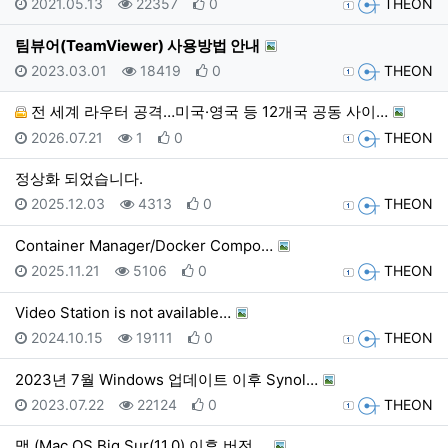
등록일
조회
추천
등록자
2021.05.13
22357
0
THEON
팀뷰어(TeamViewer) 사용방법 안내
등록일
조회
추천
등록자
2023.03.01
18419
0
THEON
전 세계 라우터 공격…미국·영국 등 12개국 공동 사이…
등록일
조회
추천
등록자
2026.07.21
1
0
THEON
정상화 되었습니다.
등록일
조회
추천
등록자
2025.12.03
4313
0
THEON
Container Manager/Docker Compo…
등록일
조회
추천
등록자
2025.11.21
5106
0
THEON
Video Station is not available…
등록일
조회
추천
등록자
2024.10.15
19111
0
THEON
2023년 7월 Windows 업데이트 이후 Synol…
등록일
조회
추천
등록자
2023.07.22
22124
0
THEON
맥 (Mac OS Big Sur(11.0) 이후 버전 …