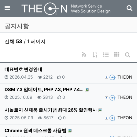
기
메뉴
공지사항
전체
53
/ 1 페이지
RSS
게시물 정렬
웹진 스타일
갤러리 
게시
대표번호 변경안내
등록일
조회
추천
등록자
2026.04.25
2212
0
THEON
DSM 7.3 업데이트, PHP 7.3, PHP 7.4…
등록일
조회
추천
등록자
2025.10.09
5813
0
THEON
시놀로지 신제품 출시기념 최대 26% 할인행사
등록일
조회
추천
등록자
2025.06.09
8617
0
THEON
Chrome 원격 데스크톱 사용법