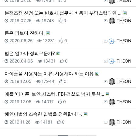
2018.07.26
17434
0
THEON
분쟁조정 신청 또는 변호사 법무사 비용이 부담스럽다면 …
등록일
조회
추천
등록자
2018.07.26
18748
0
THEON
돈은 피보다 진하다.
등록일
조회
추천
등록자
2020.06.25
13231
0
THEON
법은 얼마나 정의로운가?
등록일
조회
추천
등록자
2020.04.06
13431
0
THEON
아이폰을 사용하는 이유, 사용해야 하는 이유
등록일
조회
추천
등록자
2019.12.05
17944
0
THEON
애플 '아이폰' 보안 시스템, FBI·검찰도 넘지 못한…
등록일
조회
추천
등록자
2019.12.05
14017
0
THEON
해인이법의 조속한 입법을 청원합니다.
등록일
조회
추천
등록자
2019.11.26
14181
0
THEON