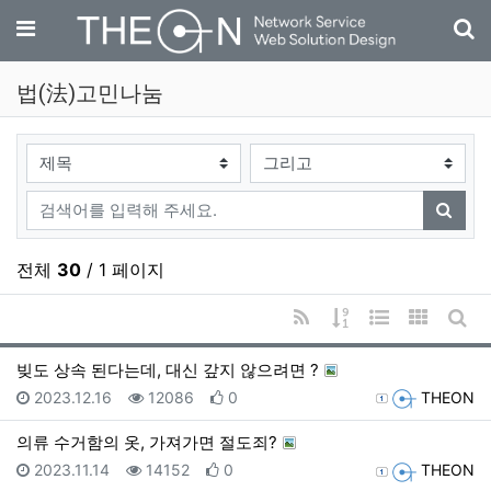
기
메뉴
법(法)고민나눔
검색대상
검색어
검색
전체
30
/ 1 페이지
RSS
게시물 정렬
웹진 스타일
갤러리 
게시
빚도 상속 된다는데, 대신 갚지 않으려면 ?
등록일
조회
추천
등록자
2023.12.16
12086
0
THEON
의류 수거함의 옷, 가져가면 절도죄?
등록일
조회
추천
등록자
2023.11.14
14152
0
THEON