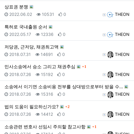
상표권 분쟁
등록일
조회
추천
등록자
2022.06.02
10531
0
THEON
특허로 국내출원 순서
등록일
조회
추천
등록자
2022.05.17
12336
0
THEON
저당권, 근저당, 채권최고액
등록일
조회
추천
등록자
2018.07.31
14691
0
THEON
댓글
민사소송에서 승소 그리고 채권추심
1
등록일
조회
추천
등록자
2018.07.26
15192
0
THEON
소송에서 이기면 소송비용 전부를 상대방으로부터 받을 수…
등록일
조회
추천
등록자
2018.07.26
15316
0
THEON
댓글
법의 도움이 필요하신가요?
2
등록일
조회
추천
등록자
2018.07.26
14412
0
THEON
댓글
소송관련 변호사 선임시 주의할 참고사항
1
등록일
조회
추천
등록자