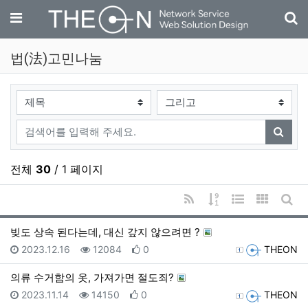
기
메뉴
법(法)고민나눔
검색대상
검색어
검색
전체
30
/ 1 페이지
RSS
게시물 정렬
웹진 스타일
갤러리 
게시
빚도 상속 된다는데, 대신 갚지 않으려면 ?
등록일
조회
추천
등록자
2023.12.16
12084
0
THEON
의류 수거함의 옷, 가져가면 절도죄?
등록일
조회
추천
등록자
2023.11.14
14150
0
THEON