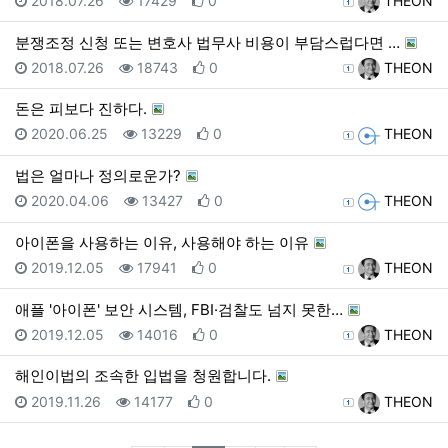
2018.07.26
17429
0
THEON
분쟁조정 신청 또는 변호사 법무사 비용이 부담스럽다면 …
등록일
조회
추천
등록자
2018.07.26
18743
0
THEON
돈은 피보다 진하다.
등록일
조회
추천
등록자
2020.06.25
13229
0
THEON
법은 얼마나 정의로운가?
등록일
조회
추천
등록자
2020.04.06
13427
0
THEON
아이폰을 사용하는 이유, 사용해야 하는 이유
등록일
조회
추천
등록자
2019.12.05
17941
0
THEON
애플 '아이폰' 보안 시스템, FBI·검찰도 넘지 못한…
등록일
조회
추천
등록자
2019.12.05
14016
0
THEON
해인이법의 조속한 입법을 청원합니다.
등록일
조회
추천
등록자
2019.11.26
14177
0
THEON