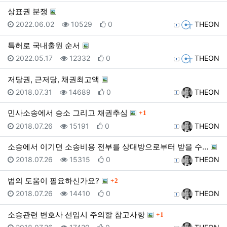
상표권 분쟁
등록일
조회
추천
등록자
2022.06.02
10529
0
THEON
특허로 국내출원 순서
등록일
조회
추천
등록자
2022.05.17
12332
0
THEON
저당권, 근저당, 채권최고액
등록일
조회
추천
등록자
2018.07.31
14689
0
THEON
댓글
민사소송에서 승소 그리고 채권추심
1
등록일
조회
추천
등록자
2018.07.26
15191
0
THEON
소송에서 이기면 소송비용 전부를 상대방으로부터 받을 수…
등록일
조회
추천
등록자
2018.07.26
15315
0
THEON
댓글
법의 도움이 필요하신가요?
2
등록일
조회
추천
등록자
2018.07.26
14410
0
THEON
댓글
소송관련 변호사 선임시 주의할 참고사항
1
등록일
조회
추천
등록자