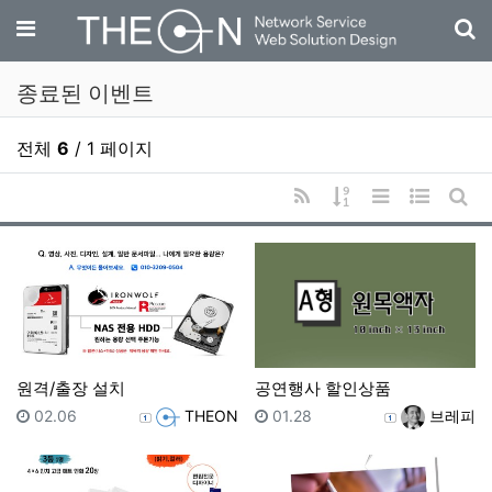
기
메뉴
종료된 이벤트
전체
6
/ 1 페이지
RSS
게시물 정렬
리스트 스타일
웹진 스타
게시
원격/출장 설치
공연행사 할인상품
등록일
등록자
등록일
등록자
02.06
THEON
01.28
브레피