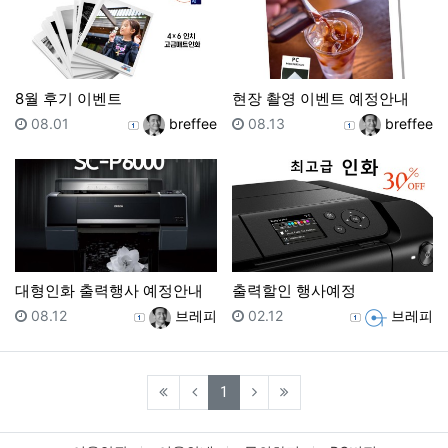
8월 후기 이벤트
현장 촬영 이벤트 예정안내
등록일
등록자
등록일
등록자
08.01
breffee
08.13
breffee
대형인화 출력행사 예정안내
출력할인 행사예정
등록일
등록자
등록일
등록자
08.12
브레피
02.12
브레피
(current)
1