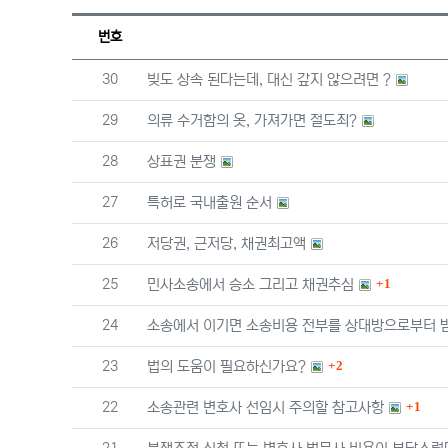
번호
번호
30
빚도 상속 된다는데, 대신 갚지 않으려면 ?
번호
29
의류 수거함의 옷, 가져가면 절도죄?
번호
28
상표권 분쟁
번호
27
특허로 국내출원 순서
번호
26
저당권, 근저당, 채권최고액
댓글
번호
25
민사소송에서 승소 그리고 채권추심
1
번호
24
소송에서 이기면 소송비용 전부를 상대방으로부터 받
댓글
번호
23
법의 도움이 필요하신가요?
2
댓글
번호
22
소송관련 변호사 선임시 주의할 참고사항
1
번호