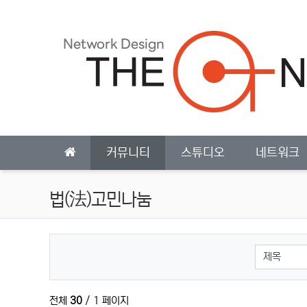
상단 네비
메인 메뉴
커뮤니티
스튜디오
네트워크
법(法)고민나눔
검색대상
전체
30
/ 1 페이지