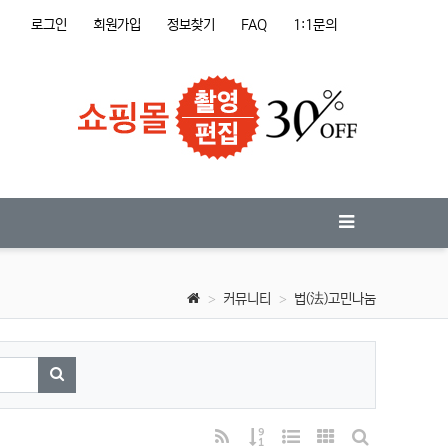
로그인
회원가입
정보찾기
FAQ
1:1문의
커뮤니티
법(法)고민나눔
검색하기
RSS
게시물 정렬