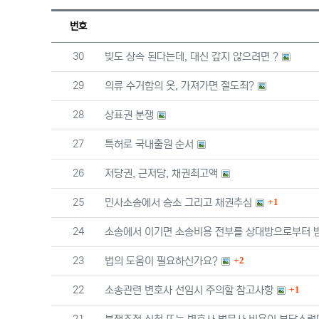
번호
번호
30
빚도 상속 된다는데, 대신 갚지 않으려면 ?
번호
29
의류 수거함의 옷, 가져가면 절도죄?
번호
28
상표권 분쟁
번호
27
특허로 국내출원 순서
번호
26
저당권, 근저당, 채권최고액
댓글
번호
25
민사소송에서 승소 그리고 채권추심
1
번호
24
소송에서 이기면 소송비용 전부를 상대방으로부터 받
댓글
번호
23
법의 도움이 필요하신가요?
2
댓글
번호
22
소송관련 변호사 선임시 주의할 참고사항
1
번호