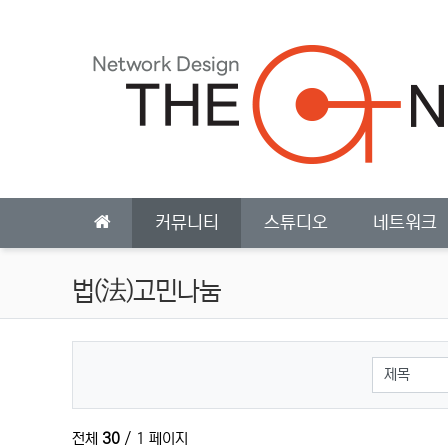
상단 네비
메인 메뉴
커뮤니티
스튜디오
네트워크
법(法)고민나눔
검색대상
전체
30
/ 1 페이지