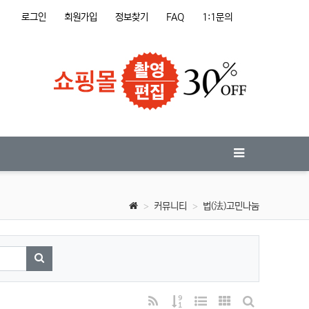
로그인
회원가입
정보찾기
FAQ
1:1문의
커뮤니티
법(法)고민나눔
검색하기
RSS
게시물 정렬