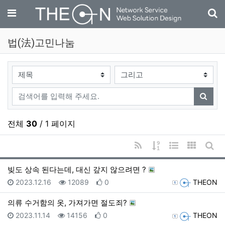
기
메뉴
법(法)고민나눔
검색대상
검색어
검색
전체
30
/ 1 페이지
RSS
게시물 정렬
웹진 스타일
갤러리 
게시
빚도 상속 된다는데, 대신 갚지 않으려면 ?
등록일
조회
추천
등록자
2023.12.16
12089
0
THEON
의류 수거함의 옷, 가져가면 절도죄?
등록일
조회
추천
등록자
2023.11.14
14156
0
THEON