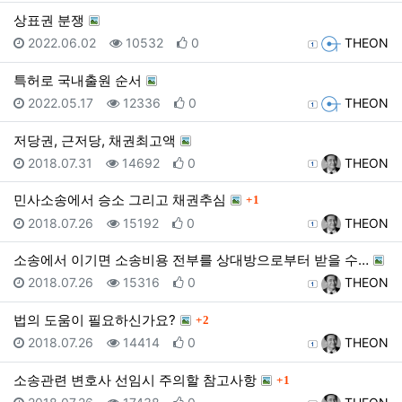
상표권 분쟁
등록일
조회
추천
등록자
2022.06.02
10532
0
THEON
특허로 국내출원 순서
등록일
조회
추천
등록자
2022.05.17
12336
0
THEON
저당권, 근저당, 채권최고액
등록일
조회
추천
등록자
2018.07.31
14692
0
THEON
댓글
민사소송에서 승소 그리고 채권추심
1
등록일
조회
추천
등록자
2018.07.26
15192
0
THEON
소송에서 이기면 소송비용 전부를 상대방으로부터 받을 수…
등록일
조회
추천
등록자
2018.07.26
15316
0
THEON
댓글
법의 도움이 필요하신가요?
2
등록일
조회
추천
등록자
2018.07.26
14414
0
THEON
댓글
소송관련 변호사 선임시 주의할 참고사항
1
등록일
조회
추천
등록자