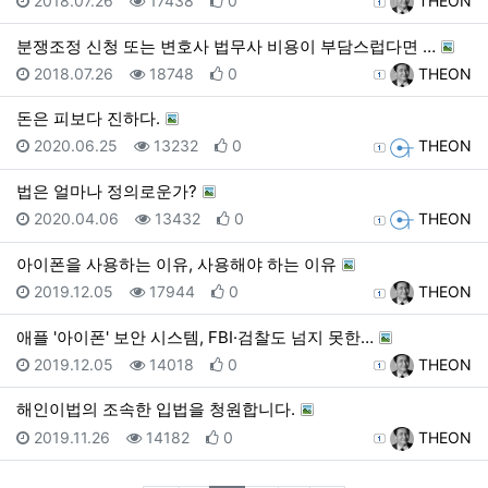
2018.07.26
17438
0
THEON
분쟁조정 신청 또는 변호사 법무사 비용이 부담스럽다면 …
등록일
조회
추천
등록자
2018.07.26
18748
0
THEON
돈은 피보다 진하다.
등록일
조회
추천
등록자
2020.06.25
13232
0
THEON
법은 얼마나 정의로운가?
등록일
조회
추천
등록자
2020.04.06
13432
0
THEON
아이폰을 사용하는 이유, 사용해야 하는 이유
등록일
조회
추천
등록자
2019.12.05
17944
0
THEON
애플 '아이폰' 보안 시스템, FBI·검찰도 넘지 못한…
등록일
조회
추천
등록자
2019.12.05
14018
0
THEON
해인이법의 조속한 입법을 청원합니다.
등록일
조회
추천
등록자
2019.11.26
14182
0
THEON