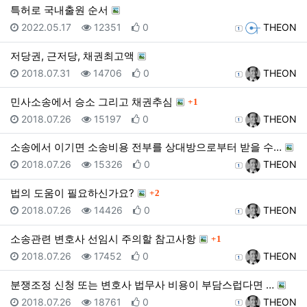
특허로 국내출원 순서
등록일
조회
추천
등록자
2022.05.17
12351
0
THEON
저당권, 근저당, 채권최고액
등록일
조회
추천
등록자
2018.07.31
14706
0
THEON
댓글
민사소송에서 승소 그리고 채권추심
1
등록일
조회
추천
등록자
2018.07.26
15197
0
THEON
소송에서 이기면 소송비용 전부를 상대방으로부터 받을 수…
등록일
조회
추천
등록자
2018.07.26
15326
0
THEON
댓글
법의 도움이 필요하신가요?
2
등록일
조회
추천
등록자
2018.07.26
14426
0
THEON
댓글
소송관련 변호사 선임시 주의할 참고사항
1
등록일
조회
추천
등록자
2018.07.26
17452
0
THEON
분쟁조정 신청 또는 변호사 법무사 비용이 부담스럽다면 …
등록일
조회
추천
등록자
2018.07.26
18761
0
THEON