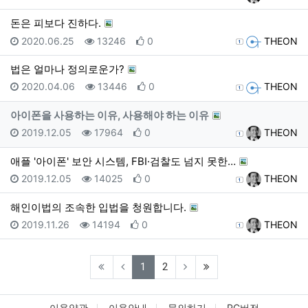
돈은 피보다 진하다.
등록일
조회
추천
등록자
2020.06.25
13246
0
THEON
법은 얼마나 정의로운가?
등록일
조회
추천
등록자
2020.04.06
13446
0
THEON
아이폰을 사용하는 이유, 사용해야 하는 이유
등록일
조회
추천
등록자
2019.12.05
17964
0
THEON
애플 '아이폰' 보안 시스템, FBI·검찰도 넘지 못한…
등록일
조회
추천
등록자
2019.12.05
14025
0
THEON
해인이법의 조속한 입법을 청원합니다.
등록일
조회
추천
등록자
2019.11.26
14194
0
THEON
(current)
(last)
1
2
이용약관
이용안내
문의하기
PC버전