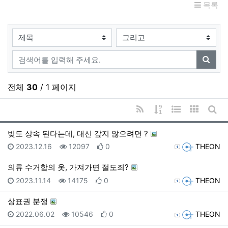
목록
검색대상
검색어
검색
전체
30
/ 1 페이지
RSS
게시물 정렬
웹진 스타일
갤러리 
게시
빚도 상속 된다는데, 대신 갚지 않으려면 ?
등록일
조회
추천
등록자
2023.12.16
12097
0
THEON
의류 수거함의 옷, 가져가면 절도죄?
등록일
조회
추천
등록자
2023.11.14
14175
0
THEON
상표권 분쟁
등록일
조회
추천
등록자
2022.06.02
10546
0
THEON