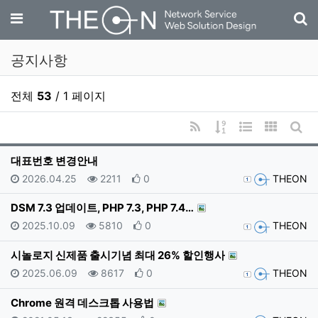
기
메뉴
공지사항
전체
53
/ 1 페이지
RSS
게시물 정렬
웹진 스타일
갤러리 
게시
대표번호 변경안내
등록일
조회
추천
등록자
2026.04.25
2211
0
THEON
DSM 7.3 업데이트, PHP 7.3, PHP 7.4…
등록일
조회
추천
등록자
2025.10.09
5810
0
THEON
시놀로지 신제품 출시기념 최대 26% 할인행사
등록일
조회
추천
등록자
2025.06.09
8617
0
THEON
Chrome 원격 데스크톱 사용법