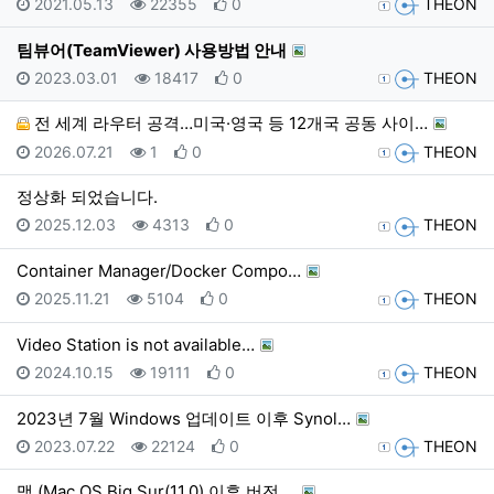
등록일
조회
추천
등록자
2021.05.13
22355
0
THEON
팀뷰어(TeamViewer) 사용방법 안내
등록일
조회
추천
등록자
2023.03.01
18417
0
THEON
전 세계 라우터 공격…미국·영국 등 12개국 공동 사이…
등록일
조회
추천
등록자
2026.07.21
1
0
THEON
정상화 되었습니다.
등록일
조회
추천
등록자
2025.12.03
4313
0
THEON
Container Manager/Docker Compo…
등록일
조회
추천
등록자
2025.11.21
5104
0
THEON
Video Station is not available…
등록일
조회
추천
등록자
2024.10.15
19111
0
THEON
2023년 7월 Windows 업데이트 이후 Synol…
등록일
조회
추천
등록자
2023.07.22
22124
0
THEON
맥 (Mac OS Big Sur(11.0) 이후 버전 …