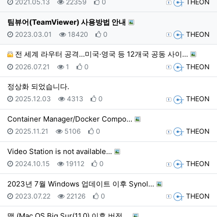
등록일
조회
추천
등록자
2021.05.13
22359
0
THEON
팀뷰어(TeamViewer) 사용방법 안내
등록일
조회
추천
등록자
2023.03.01
18420
0
THEON
전 세계 라우터 공격…미국·영국 등 12개국 공동 사이…
등록일
조회
추천
등록자
2026.07.21
1
0
THEON
정상화 되었습니다.
등록일
조회
추천
등록자
2025.12.03
4313
0
THEON
Container Manager/Docker Compo…
등록일
조회
추천
등록자
2025.11.21
5106
0
THEON
Video Station is not available…
등록일
조회
추천
등록자
2024.10.15
19112
0
THEON
2023년 7월 Windows 업데이트 이후 Synol…
등록일
조회
추천
등록자
2023.07.22
22126
0
THEON
맥 (Mac OS Big Sur(11.0) 이후 버전 …