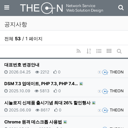
기
메뉴
공지사항
전체
53
/ 1 페이지
RSS
게시물 정렬
웹진 스타일
갤러리 
게시
대표번호 변경안내
등록일
조회
추천
등록자
2026.04.25
2212
0
THEON
DSM 7.3 업데이트, PHP 7.3, PHP 7.4…
등록일
조회
추천
등록자
2025.10.09
5813
0
THEON
시놀로지 신제품 출시기념 최대 26% 할인행사
등록일
조회
추천
등록자
2025.06.09
8617
0
THEON
Chrome 원격 데스크톱 사용법