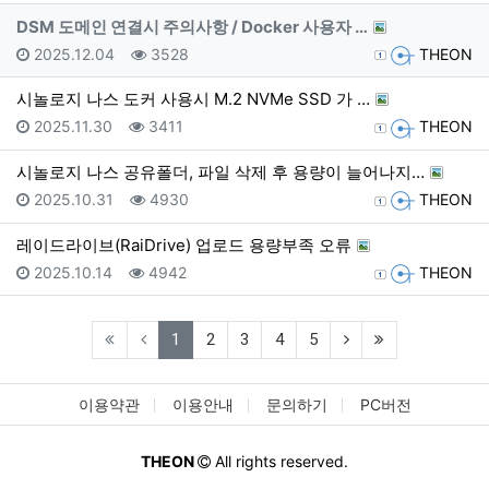
DSM 도메인 연결시 주의사항 / Docker 사용자 …
등록일
조회
등록자
2025.12.04
3528
THEON
시놀로지 나스 도커 사용시 M.2 NVMe SSD 가 …
등록일
조회
등록자
2025.11.30
3411
THEON
시놀로지 나스 공유폴더, 파일 삭제 후 용량이 늘어나지…
등록일
조회
등록자
2025.10.31
4930
THEON
레이드라이브(RaiDrive) 업로드 용량부족 오류
등록일
조회
등록자
2025.10.14
4942
THEON
(current)
(next)
(last)
1
2
3
4
5
이용약관
이용안내
문의하기
PC버전
THEON
All rights reserved.