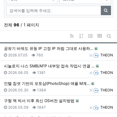
검색어
검색
전체
96
/ 1 페이지
RSS
게시물 정렬
웹진 스타일
갤러리 
게시
공유기 바꿔도 유동 IP 고정 IP 처럼 그대로 사용하…
등록일
조회
등록자
2026.07.05
760
THEON
시놀로지 나스 SMB/AFP 내부망 접속 작업시 연결 …
등록일
조회
등록자
2026.06.05
1381
THEON
인텔 칩셋 기반의 포토샵(PhotoShop) 애플 M계…
등록일
조회
등록자
2026.05.30
1384
THEON
구형 맥 빅서 이후 최신 OS버전 설치방법
등록일
조회
등록자
2026.05.09
1847
THEON