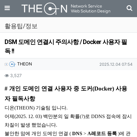
기
메뉴
활용팁/정보
DSM 도메인 연결시 주의사항 / Docker 사용자 필
독 !!
작성자 정보
작성
작성일
THEON
2025.12.04 07:54
컨텐츠 정보
조회
3,527
본문
# 개인 도메인 연결 사용자 중 도커(Docker) 사용
자 필독사항
디온(THEON) 기술팀 입니다.
어제(2025. 12. 03) 백만분의 일 확률(?)로 DDNS 접속에 잠시
차질이 발생 했었습니다.
불안한 맘에 개인 도메인 연결 (
DNS
>
A레코드 등록
)에 관