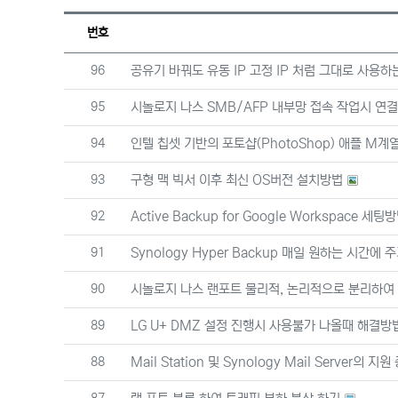
번호
번호
96
공유기 바꿔도 유동 IP 고정 IP 처럼 그대로 사용하
번호
95
시놀로지 나스 SMB/AFP 내부망 접속 작업시 연결
번호
94
인텔 칩셋 기반의 포토샵(PhotoShop) 애플 M계열의
번호
93
구형 맥 빅서 이후 최신 OS버전 설치방법
번호
92
Active Backup for Google Workspace 세팅
번호
91
Synology Hyper Backup 매일 원하는 시간에
번호
90
시놀로지 나스 랜포트 물리적, 논리적으로 분리하여
번호
89
LG U+ DMZ 설정 진행시 사용불가 나올때 해결방
번호
88
Mail Station 및 Synology Mail Server의 지원
번호