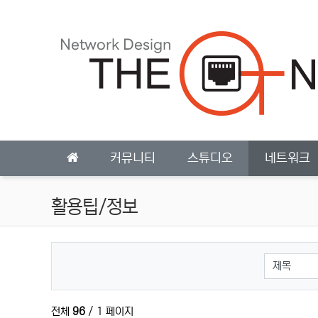
상단 네비
메인 메뉴
커뮤니티
스튜디오
네트워크
활용팁/정보
검색대상
전체
96
/ 1 페이지