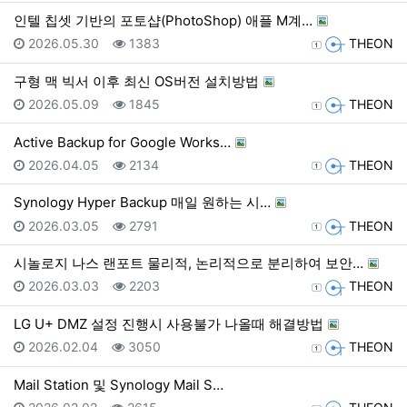
인텔 칩셋 기반의 포토샵(PhotoShop) 애플 M계…
등록일
조회
등록자
2026.05.30
1383
THEON
구형 맥 빅서 이후 최신 OS버전 설치방법
등록일
조회
등록자
2026.05.09
1845
THEON
Active Backup for Google Works…
등록일
조회
등록자
2026.04.05
2134
THEON
Synology Hyper Backup 매일 원하는 시…
등록일
조회
등록자
2026.03.05
2791
THEON
시놀로지 나스 랜포트 물리적, 논리적으로 분리하여 보안…
등록일
조회
등록자
2026.03.03
2203
THEON
LG U+ DMZ 설정 진행시 사용불가 나올때 해결방법
등록일
조회
등록자
2026.02.04
3050
THEON
Mail Station 및 Synology Mail S…
등록일
조회
등록자