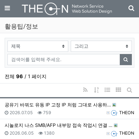
기
메뉴
활용팁/정보
검색대상
검색어
검색
전체
96
/ 1 페이지
RSS
게시물 정렬
웹진 스타일
갤러리 
게시
공유기 바꿔도 유동 IP 고정 IP 처럼 그대로 사용하…
등록일
조회
등록자
2026.07.05
759
THEON
시놀로지 나스 SMB/AFP 내부망 접속 작업시 연결 …
등록일
조회
등록자
2026.06.05
1380
THEON