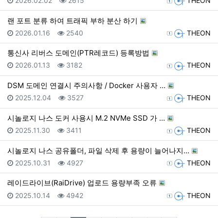
2026.02.02
2615
THEON
랜 포트 분류 하여 트래픽 부하 분산 하기
등록일
조회
등록자
2026.01.16
2540
THEON
통신사 리버스 도메인(PTR레코드) 등록방법
등록일
조회
등록자
2026.01.13
3182
THEON
DSM 도메인 연결시 주의사항 / Docker 사용자 …
등록일
조회
등록자
2025.12.04
3527
THEON
시놀로지 나스 도커 사용시 M.2 NVMe SSD 가 …
등록일
조회
등록자
2025.11.30
3411
THEON
시놀로지 나스 공유폴더, 파일 삭제 후 용량이 늘어나지…
등록일
조회
등록자
2025.10.31
4927
THEON
레이드라이브(RaiDrive) 업로드 용량부족 오류
등록일
조회
등록자
2025.10.14
4942
THEON