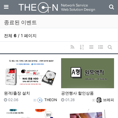
기
메뉴
종료된 이벤트
전체
6
/ 1 페이지
RSS
게시물 정렬
리스트 스타일
웹진 스타
게시
원격/출장 설치
공연행사 할인상품
등록일
등록자
등록일
등록자
02.06
THEON
01.28
브레피