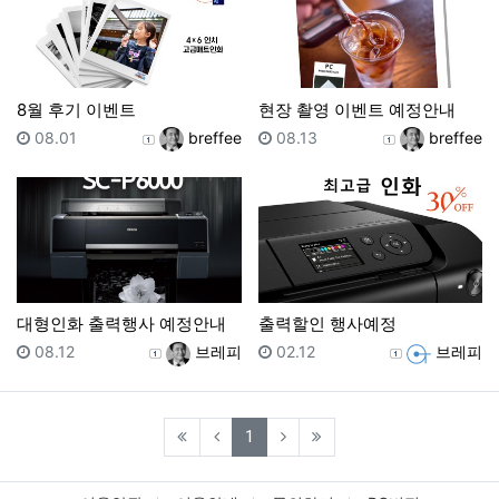
8월 후기 이벤트
현장 촬영 이벤트 예정안내
등록일
등록자
등록일
등록자
08.01
breffee
08.13
breffee
대형인화 출력행사 예정안내
출력할인 행사예정
등록일
등록자
등록일
등록자
08.12
브레피
02.12
브레피
(current)
1