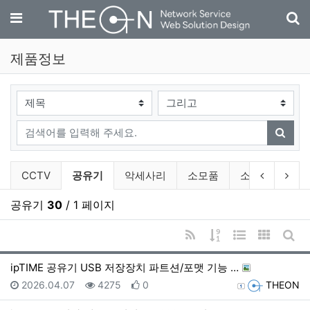
기
메뉴
제품정보
검색대상
검색어
검색
제품정보 분류 목록
현재 분류
이전 분류
다음
CCTV
공유기
악세사리
소모품
소프트웨어
공유기
30
/ 1 페이지
RSS
게시물 정렬
웹진 스타일
갤러리 
게시
ipTIME 공유기 USB 저장장치 파트션/포맷 기능 …
등록일
조회
추천
등록자
2026.04.07
4275
0
THEON