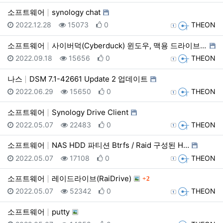
소프트웨어
synology chat
등록일
조회
추천
등록자
2022.12.28
15073
0
THEON
소프트웨어
사이버덕(Cyberduck) 윈도우, 맥용 드라이브 다…
등록일
조회
추천
등록자
2022.09.18
15656
0
THEON
나스
DSM 7.1-42661 Update 2 업데이트
등록일
조회
추천
등록자
2022.06.29
15650
0
THEON
소프트웨어
Synology Drive Client
등록일
조회
추천
등록자
2022.05.07
22483
0
THEON
소프트웨어
NAS HDD 파티션 Btrfs / Raid 구성된 H…
등록일
조회
추천
등록자
2022.05.07
17108
0
THEON
댓글
소프트웨어
레이드라이브(RaiDrive)
2
등록일
조회
추천
등록자
2022.05.07
52342
0
THEON
소프트웨어
putty