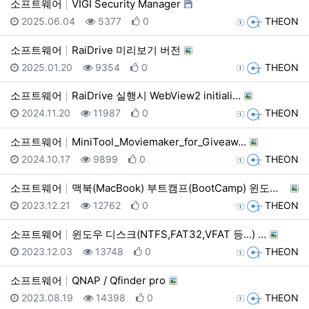
소프트웨어
VIGI Security Manager
등록일
조회
추천
등록자
2025.06.04
5377
0
THEON
소프트웨어
RaiDrive 미리보기 버전
등록일
조회
추천
등록자
2025.01.20
9354
0
THEON
소프트웨어
RaiDrive 실행시 WebView2 initiali…
등록일
조회
추천
등록자
2024.11.20
11987
0
THEON
소프트웨어
MiniTool_Moviemaker_for_Giveaw…
등록일
조회
추천
등록자
2024.10.17
9899
0
THEON
소프트웨어
맥북(MacBook) 부트캠프(BootCamp) 윈도우…
등록일
조회
추천
등록자
2023.12.21
12762
0
THEON
소프트웨어
윈도우 디스크(NTFS,FAT32,VFAT 등...) …
등록일
조회
추천
등록자
2023.12.03
13748
0
THEON
소프트웨어
QNAP / Qfinder pro
등록일
조회
추천
등록자
2023.08.19
14398
0
THEON