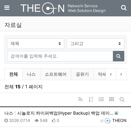
기
메뉴
자료실
검색대상
검색어
검색
자료실 분류 목록
이전 분류
다음
전체
나스
소프트웨어
공유기
악세사리
소
전체
15
/ 1 페이지
RSS
게시물 정렬
웹진 스타일
갤러리 
게시
나스
시놀로지 하이퍼백업(Hyper Backup) 백업 데이…
등록일
조회
추천
등록자
2026.07.14
548
0
THEON