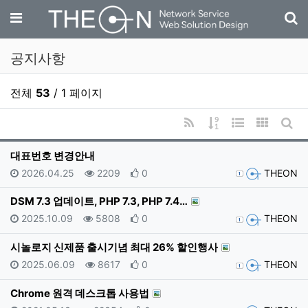
기
메뉴
공지사항
전체
53
/ 1 페이지
RSS
게시물 정렬
웹진 스타일
갤러리 
게시
대표번호 변경안내
등록일
조회
추천
등록자
2026.04.25
2209
0
THEON
DSM 7.3 업데이트, PHP 7.3, PHP 7.4…
등록일
조회
추천
등록자
2025.10.09
5808
0
THEON
시놀로지 신제품 출시기념 최대 26% 할인행사
등록일
조회
추천
등록자
2025.06.09
8617
0
THEON
Chrome 원격 데스크톱 사용법