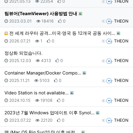
등록일
조회
추천
등록자
2021.05.13
22354
0
THEON
팀뷰어(TeamViewer) 사용방법 안내
등록일
조회
추천
등록자
2023.03.01
18416
0
THEON
전 세계 라우터 공격…미국·영국 등 12개국 공동 사이…
등록일
조회
추천
등록자
2026.07.21
1
0
THEON
정상화 되었습니다.
등록일
조회
추천
등록자
2025.12.03
4313
0
THEON
Container Manager/Docker Compo…
등록일
조회
추천
등록자
2025.11.21
5103
0
THEON
Video Station is not available…
등록일
조회
추천
등록자
2024.10.15
19108
0
THEON
2023년 7월 Windows 업데이트 이후 Synol…
등록일
조회
추천
등록자
2023.07.22
22120
0
THEON
맥 (Mac OS Big Sur(11.0) 이후 버전 …