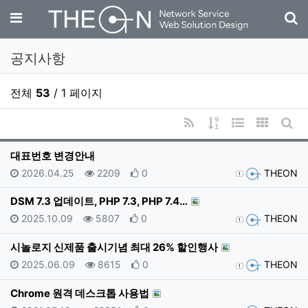
기
메뉴
공지사항
전체
53
/ 1 페이지
RSS
게시물 정렬
웹진 스타일
갤러리 
게시
대표번호 변경안내
등록일
조회
추천
등록자
2026.04.25
2209
0
THEON
DSM 7.3 업데이트, PHP 7.3, PHP 7.4…
등록일
조회
추천
등록자
2025.10.09
5807
0
THEON
시놀로지 신제품 출시기념 최대 26% 할인행사
등록일
조회
추천
등록자
2025.06.09
8615
0
THEON
Chrome 원격 데스크톱 사용법