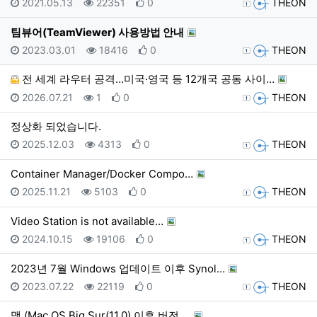
등록일
조회
추천
등록자
2021.05.13
22351
0
THEON
팀뷰어(TeamViewer) 사용방법 안내
등록일
조회
추천
등록자
2023.03.01
18416
0
THEON
전 세계 라우터 공격…미국·영국 등 12개국 공동 사이…
등록일
조회
추천
등록자
2026.07.21
1
0
THEON
정상화 되었습니다.
등록일
조회
추천
등록자
2025.12.03
4313
0
THEON
Container Manager/Docker Compo…
등록일
조회
추천
등록자
2025.11.21
5103
0
THEON
Video Station is not available…
등록일
조회
추천
등록자
2024.10.15
19106
0
THEON
2023년 7월 Windows 업데이트 이후 Synol…
등록일
조회
추천
등록자
2023.07.22
22119
0
THEON
맥 (Mac OS Big Sur(11.0) 이후 버전 …