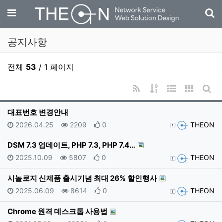
기
메뉴
공지사항
전체
53
/ 1 페이지
RSS
게시물 정렬
웹진 스타일
갤러리 
게시
대표번호 변경안내
등록일
조회
추천
등록자
2026.04.25
2209
0
THEON
DSM 7.3 업데이트, PHP 7.3, PHP 7.4…
등록일
조회
추천
등록자
2025.10.09
5807
0
THEON
시놀로지 신제품 출시기념 최대 26% 할인행사
등록일
조회
추천
등록자
2025.06.09
8614
0
THEON
Chrome 원격 데스크톱 사용법