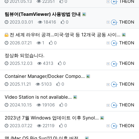
등록일
조회
추천
등록자
2021.05.13
22351
0
THEON
팀뷰어(TeamViewer) 사용방법 안내
등록일
조회
추천
등록자
2023.03.01
18416
0
THEON
전 세계 라우터 공격…미국·영국 등 12개국 공동 사이…
등록일
조회
추천
등록자
2026.07.21
1
0
THEON
정상화 되었습니다.
등록일
조회
추천
등록자
2025.12.03
4313
0
THEON
Container Manager/Docker Compo…
등록일
조회
추천
등록자
2025.11.21
5103
0
THEON
Video Station is not available…
등록일
조회
추천
등록자
2024.10.15
19106
0
THEON
2023년 7월 Windows 업데이트 이후 Synol…
등록일
조회
추천
등록자
2023.07.22
22119
0
THEON
맥 (Mac OS Big Sur(11.0) 이후 버전 …