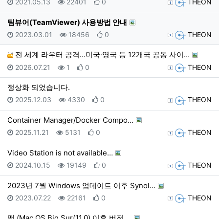
등록일
조회
추천
등록자
2021.05.13
22401
0
THEON
팀뷰어(TeamViewer) 사용방법 안내
등록일
조회
추천
등록자
2023.03.01
18456
0
THEON
전 세계 라우터 공격…미국·영국 등 12개국 공동 사이…
등록일
조회
추천
등록자
2026.07.21
1
0
THEON
정상화 되었습니다.
등록일
조회
추천
등록자
2025.12.03
4330
0
THEON
Container Manager/Docker Compo…
등록일
조회
추천
등록자
2025.11.21
5131
0
THEON
Video Station is not available…
등록일
조회
추천
등록자
2024.10.15
19149
0
THEON
2023년 7월 Windows 업데이트 이후 Synol…
등록일
조회
추천
등록자
2023.07.22
22161
0
THEON
맥 (Mac OS Big Sur(11.0) 이후 버전 …