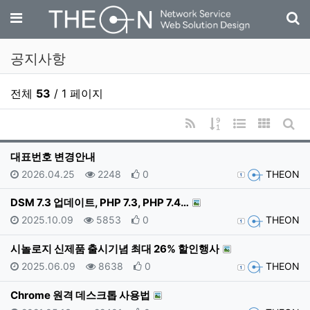
기
메뉴
공지사항
전체
53
/ 1 페이지
RSS
게시물 정렬
웹진 스타일
갤러리 
게시
대표번호 변경안내
등록일
조회
추천
등록자
2026.04.25
2248
0
THEON
DSM 7.3 업데이트, PHP 7.3, PHP 7.4…
등록일
조회
추천
등록자
2025.10.09
5853
0
THEON
시놀로지 신제품 출시기념 최대 26% 할인행사
등록일
조회
추천
등록자
2025.06.09
8638
0
THEON
Chrome 원격 데스크톱 사용법