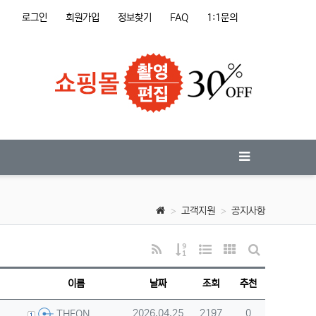
로그인
회원가입
정보찾기
FAQ
1:1문의
고객지원
공지사항
RSS
게시물 정렬
웹진 스타일
갤러리 스타일
게시판 검색
이름
날짜
조회
추천
등록자
등록일
조회
추천
2026.04.25
2197
0
THEON