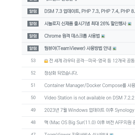
공지사항
DSM 7.3 업데이트, PHP 7.3, PHP 7.4, P
공지사항
시놀로지 신제품 출시기념 최대 26% 할인행사
공지사항
Chrome 원격 데스크톱 사용법
공지사항
팀뷰어(TeamViewer) 사용방법 안내
번호
53
전 세계 라우터 공격…미국·영국 등 12개국 공동
번호
52
정상화 되었습니다.
번호
51
Container Manager/Docker Compose를 사용
번호
50
Video Station is not available on DSM 7.2.2
번호
49
2023년 7월 Windows 업데이트 이후 Synology D
번호
48
맥 (Mac OS Big Sur(11.0) 이후 버전 AFP
번호
47
TeamViewer 지원서비스 실시안내