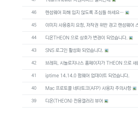
번호
46
렌섬웨어 피해 입지 않도록 조심들 하세요…
번호
45
이미지 사용중지 요청, 저작권 위반 경고 랜섬웨어 
번호
44
디온THEON 으로 상호가 변경이 되었습니다.
번호
43
SNS 로그인 활성화 되었습니다.
번호
42
브레피, 시놀로지나스 홈페이지가 THEON 으로 새
번호
41
iptime 14.14.0 펌웨어 업데이트 되었습니다.
번호
40
Mac 프로토콜 네타토크(AFP) 사용자 주의사항
번호
39
디온(THEON) 전용갤러리 뷰어