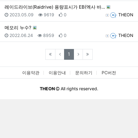
레이드라이브(Raidrive) 용량표시가 EB(엑사 바…
등록일
조회
추천
등록자
2023.05.09
9619
0
THEON
메모리 누수?
등록일
조회
추천
등록자
2022.06.24
8959
0
THEON
(current)
1
이용약관
이용안내
문의하기
PC버전
THEON
All rights reserved.