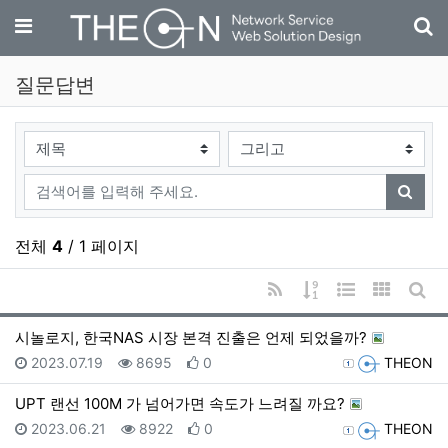
기
메뉴
질문답변
검색대상
검색어
검색
전체
4
/ 1 페이지
RSS
게시물 정렬
웹진 스타일
갤러리 
게시
시놀로지, 한국NAS 시장 본격 진출은 언제 되었을까?
등록일
조회
추천
등록자
2023.07.19
8695
0
THEON
UPT 랜선 100M 가 넘어가면 속도가 느려질 까요?
등록일
조회
추천
등록자
2023.06.21
8922
0
THEON