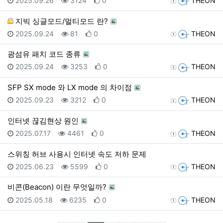
2025.09.26
3124
0
THEON
지빅 싱글모드/멀티모드 란?
등록일
조회
추천
등록자
2025.09.24
81
0
THEON
광섬유 패치 코드 종류
등록일
조회
추천
등록자
2025.09.24
3253
0
THEON
SFP SX mode 와 LX mode 의 차이점
등록일
조회
추천
등록자
2025.09.23
3212
0
THEON
인터넷 끊김현상 원인
등록일
조회
추천
등록자
2025.07.17
4461
0
THEON
스위칭 허브 사용시 인터넷 속도 저하 문제
등록일
조회
추천
등록자
2025.06.23
5599
0
THEON
비콘(Beacon) 이란 무엇일까?
등록일
조회
추천
등록자
2025.05.18
6235
0
THEON