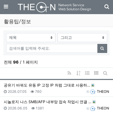
기
메뉴
활용팁/정보
검색대상
검색어
검색
전체
96
/ 1 페이지
RSS
게시물 정렬
웹진 스타일
갤러리 
게시
공유기 바꿔도 유동 IP 고정 IP 처럼 그대로 사용하…
등록일
조회
등록자
2026.07.05
760
THEON
시놀로지 나스 SMB/AFP 내부망 접속 작업시 연결 …
등록일
조회
등록자
2026.06.05
1381
THEON