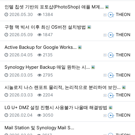
인텔 칩셋 기반의 포토샵(PhotoShop) 애플 M계…
등록일
조회
등록자
2026.05.30
1384
THEON
구형 맥 빅서 이후 최신 OS버전 설치방법
등록일
조회
등록자
2026.05.09
1847
THEON
Active Backup for Google Works…
등록일
조회
등록자
2026.04.05
2135
THEON
Synology Hyper Backup 매일 원하는 시…
등록일
조회
등록자
2026.03.05
2795
THEON
시놀로지 나스 랜포트 물리적, 논리적으로 분리하여 보안…
등록일
조회
등록자
2026.03.03
2204
THEON
LG U+ DMZ 설정 진행시 사용불가 나올때 해결방법
등록일
조회
등록자
2026.02.04
3050
THEON
Mail Station 및 Synology Mail S…
등록일
조회
등록자