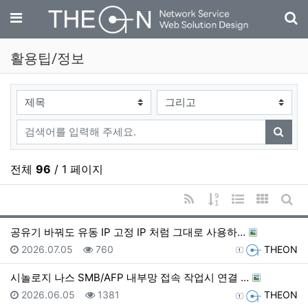
기
메뉴
활용팁/정보
검색대상
검색어
검색
전체
96
/ 1 페이지
RSS
게시물 정렬
웹진 스타일
갤러리 
게시
공유기 바꿔도 유동 IP 고정 IP 처럼 그대로 사용하…
등록일
조회
등록자
2026.07.05
760
THEON
시놀로지 나스 SMB/AFP 내부망 접속 작업시 연결 …
등록일
조회
등록자
2026.06.05
1381
THEON