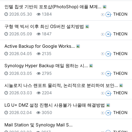
인텔 칩셋 기반의 포토샵(PhotoShop) 애플 M계…
등록일
조회
등록자
2026.05.30
1384
THEON
구형 맥 빅서 이후 최신 OS버전 설치방법
등록일
조회
등록자
2026.05.09
1847
THEON
Active Backup for Google Works…
등록일
조회
등록자
2026.04.05
2135
THEON
Synology Hyper Backup 매일 원하는 시…
등록일
조회
등록자
2026.03.05
2795
THEON
시놀로지 나스 랜포트 물리적, 논리적으로 분리하여 보안…
등록일
조회
등록자
2026.03.03
2204
THEON
LG U+ DMZ 설정 진행시 사용불가 나올때 해결방법
등록일
조회
등록자
2026.02.04
3050
THEON
Mail Station 및 Synology Mail S…
등록일
조회
등록자