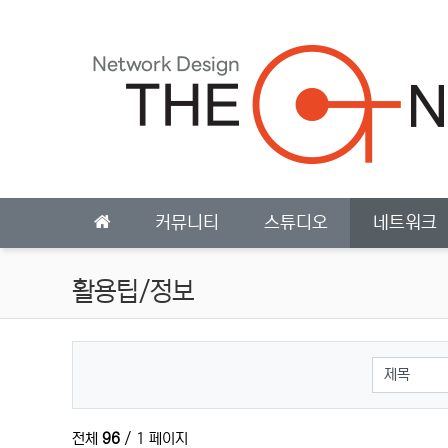
상단 네비
메인 메뉴
커뮤니티
스튜디오
네트워크
활용팁/정보
검색대상
전체
96
/ 1 페이지