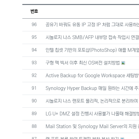
번호
번호
96
공유기 바꿔도 유동 IP 고정 IP 처럼 그대로 사용하
번호
95
시놀로지 나스 SMB/AFP 내부망 접속 작업시 연결
번호
94
인텔 칩셋 기반의 포토샵(PhotoShop) 애플 M계열의
번호
93
구형 맥 빅서 이후 최신 OS버전 설치방법
번호
92
Active Backup for Google Workspace 세팅
번호
91
Synology Hyper Backup 매일 원하는 시간에
번호
90
시놀로지 나스 랜포트 물리적, 논리적으로 분리하여
번호
89
LG U+ DMZ 설정 진행시 사용불가 나올때 해결방
번호
88
Mail Station 및 Synology Mail Server의 지원
번호