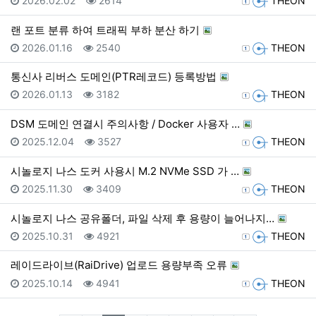
2026.02.02
2614
THEON
랜 포트 분류 하여 트래픽 부하 분산 하기
등록일
조회
등록자
2026.01.16
2540
THEON
통신사 리버스 도메인(PTR레코드) 등록방법
등록일
조회
등록자
2026.01.13
3182
THEON
DSM 도메인 연결시 주의사항 / Docker 사용자 …
등록일
조회
등록자
2025.12.04
3527
THEON
시놀로지 나스 도커 사용시 M.2 NVMe SSD 가 …
등록일
조회
등록자
2025.11.30
3409
THEON
시놀로지 나스 공유폴더, 파일 삭제 후 용량이 늘어나지…
등록일
조회
등록자
2025.10.31
4921
THEON
레이드라이브(RaiDrive) 업로드 용량부족 오류
등록일
조회
등록자
2025.10.14
4941
THEON