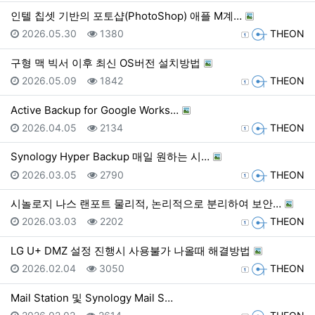
인텔 칩셋 기반의 포토샵(PhotoShop) 애플 M계…
등록일
조회
등록자
2026.05.30
1380
THEON
구형 맥 빅서 이후 최신 OS버전 설치방법
등록일
조회
등록자
2026.05.09
1842
THEON
Active Backup for Google Works…
등록일
조회
등록자
2026.04.05
2134
THEON
Synology Hyper Backup 매일 원하는 시…
등록일
조회
등록자
2026.03.05
2790
THEON
시놀로지 나스 랜포트 물리적, 논리적으로 분리하여 보안…
등록일
조회
등록자
2026.03.03
2202
THEON
LG U+ DMZ 설정 진행시 사용불가 나올때 해결방법
등록일
조회
등록자
2026.02.04
3050
THEON
Mail Station 및 Synology Mail S…
등록일
조회
등록자