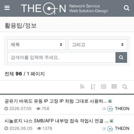
기
메뉴
활용팁/정보
검색대상
검색어
검색
전체
96
/ 1 페이지
RSS
게시물 정렬
웹진 스타일
갤러리 
게시
공유기 바꿔도 유동 IP 고정 IP 처럼 그대로 사용하…
등록일
조회
등록자
2026.07.05
758
THEON
시놀로지 나스 SMB/AFP 내부망 접속 작업시 연결 …
등록일
조회
등록자
2026.06.05
1378
THEON