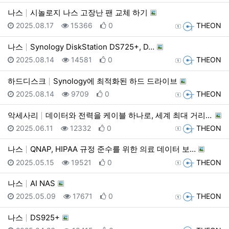
나스
시놀로지 나스 고장난 팬 교체 하기
등록일
조회
추천
등록자
2025.08.17
15366
0
THEON
나스
Synology DiskStation DS725+, D…
등록일
조회
추천
등록자
2025.08.14
14581
0
THEON
하드디스크
Synology에 최적화된 하드 드라이브
등록일
조회
추천
등록자
2025.08.14
9709
0
THEON
악세사리
데이터와 전력을 케이블 하나로, 세계 최대 거리 전송 …
등록일
조회
추천
등록자
2025.06.11
12332
0
THEON
나스
QNAP, HIPAA 규정 준수를 위한 의료 데이터 보…
등록일
조회
추천
등록자
2025.05.15
19521
0
THEON
나스
AI NAS
등록일
조회
추천
등록자
2025.05.09
17671
0
THEON
나스
DS925+