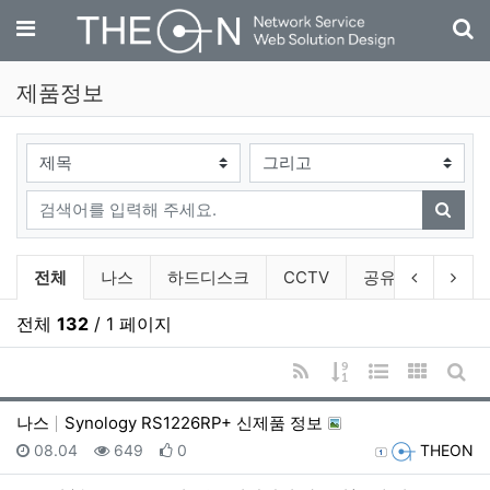
기
메뉴
제품정보
검색대상
검색어
검색
제품정보 분류 목록
이전 분류
다음
전체
나스
하드디스크
CCTV
공유기
악세
전체
132
/ 1 페이지
RSS
게시물 정렬
웹진 스타일
갤러리 
게시
나스
Synology RS1226RP+ 신제품 정보
등록일
조회
추천
등록자
08.04
649
0
THEON