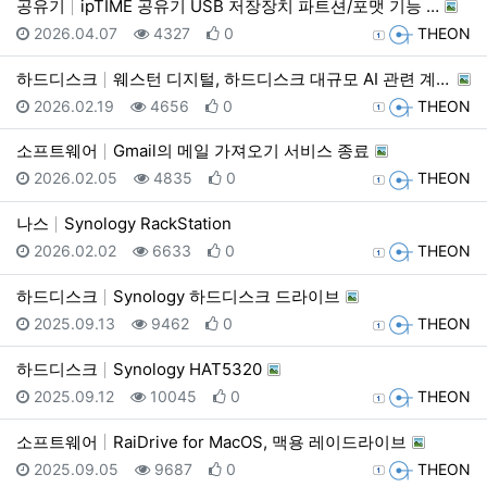
공유기
ipTIME 공유기 USB 저장장치 파트션/포맷 기능 …
등록일
조회
추천
등록자
2026.04.07
4327
0
THEON
하드디스크
웨스턴 디지털, 하드디스크 대규모 AI 관련 계약 발표…
등록일
조회
추천
등록자
2026.02.19
4656
0
THEON
소프트웨어
Gmail의 메일 가져오기 서비스 종료
등록일
조회
추천
등록자
2026.02.05
4835
0
THEON
나스
Synology RackStation
등록일
조회
추천
등록자
2026.02.02
6633
0
THEON
하드디스크
Synology 하드디스크 드라이브
등록일
조회
추천
등록자
2025.09.13
9462
0
THEON
하드디스크
Synology HAT5320
등록일
조회
추천
등록자
2025.09.12
10045
0
THEON
소프트웨어
RaiDrive for MacOS, 맥용 레이드라이브
등록일
조회
추천
등록자
2025.09.05
9687
0
THEON