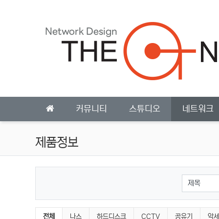
상단 네비
메인 메뉴
커뮤니티
스튜디오
네트워크
제품정보
검색대상
제품정보 분류 목록
전체
나스
하드디스크
CCTV
공유기
악