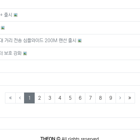
5+ 출시
대 거리 전송 심플와이드 200M 랜선 출시
터 보호 강화
(current)
(last
1
2
3
4
5
6
7
8
9
THEON
All rights reserved.