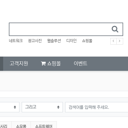
네트워크
광고사진
웹솔루션
디자인
쇼핑몰
고객지원
쇼핑몰
이벤트
검색어
세사리
소모품
소프트웨어