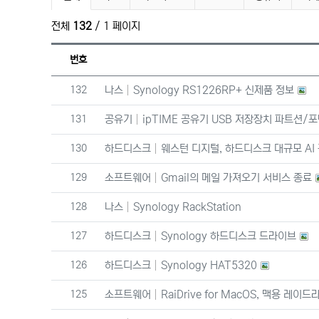
전체
132
/ 1 페이지
번호
번호
132
나스
Synology RS1226RP+ 신제품 정보
번호
131
공유기
ipTIME 공유기 USB 저장장치 파트션/포
번호
130
하드디스크
웨스턴 디지털, 하드디스크 대규모 AI 
번호
129
소프트웨어
Gmail의 메일 가져오기 서비스 종료
번호
128
나스
Synology RackStation
번호
127
하드디스크
Synology 하드디스크 드라이브
번호
126
하드디스크
Synology HAT5320
번호
125
소프트웨어
RaiDrive for MacOS, 맥용 레이