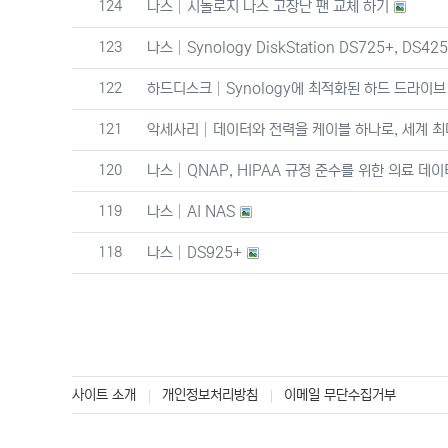
번호
124
나스
시놀로지 나스 고장난 팬 교체 하기
번호
123
나스
Synology DiskStation DS725+, DS42
번호
122
하드디스크
Synology에 최적화된 하드 드라이브
번호
121
악세사리
데이터와 전력을 케이블 하나로, 세계 최
번호
120
나스
QNAP, HIPAA 규정 준수를 위한 의료 데이
번호
119
나스
AI NAS
번호
118
나스
DS925+
사이트 소개
개인정보처리방침
이메일 무단수집거부