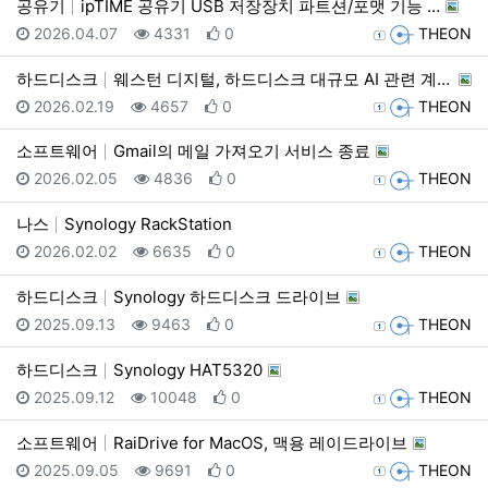
공유기
ipTIME 공유기 USB 저장장치 파트션/포맷 기능 …
등록일
조회
추천
등록자
2026.04.07
4331
0
THEON
하드디스크
웨스턴 디지털, 하드디스크 대규모 AI 관련 계약 발표…
등록일
조회
추천
등록자
2026.02.19
4657
0
THEON
소프트웨어
Gmail의 메일 가져오기 서비스 종료
등록일
조회
추천
등록자
2026.02.05
4836
0
THEON
나스
Synology RackStation
등록일
조회
추천
등록자
2026.02.02
6635
0
THEON
하드디스크
Synology 하드디스크 드라이브
등록일
조회
추천
등록자
2025.09.13
9463
0
THEON
하드디스크
Synology HAT5320
등록일
조회
추천
등록자
2025.09.12
10048
0
THEON
소프트웨어
RaiDrive for MacOS, 맥용 레이드라이브
등록일
조회
추천
등록자
2025.09.05
9691
0
THEON