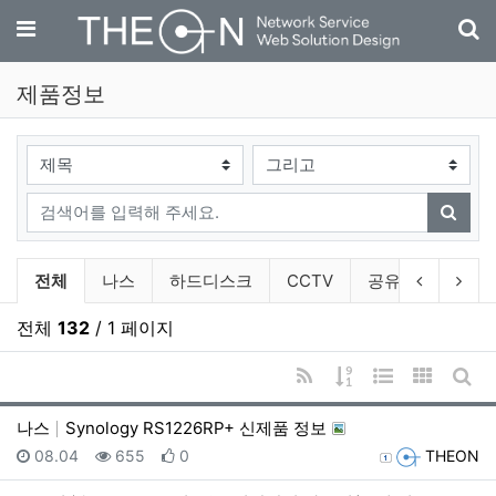
기
메뉴
제품정보
검색대상
검색어
검색
제품정보 분류 목록
이전 분류
다음
전체
나스
하드디스크
CCTV
공유기
악세
전체
132
/ 1 페이지
RSS
게시물 정렬
웹진 스타일
갤러리 
게시
나스
Synology RS1226RP+ 신제품 정보
등록일
조회
추천
등록자
08.04
655
0
THEON