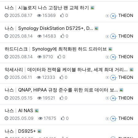
나스
시놀로지 나스 고장난 팬 교체 하기
등록일
조회
추천
등록자
2025.08.17
15369
0
THEON
나스
Synology DiskStation DS725+, D…
등록일
조회
추천
등록자
2025.08.14
14583
0
THEON
하드디스크
Synology에 최적화된 하드 드라이브
등록일
조회
추천
등록자
2025.08.14
9710
0
THEON
악세사리
데이터와 전력을 케이블 하나로, 세계 최대 거리 전송 …
등록일
조회
추천
등록자
2025.06.11
12333
0
THEON
나스
QNAP, HIPAA 규정 준수를 위한 의료 데이터 보…
등록일
조회
추천
등록자
2025.05.15
19521
0
THEON
나스
AI NAS
등록일
조회
추천
등록자
2025.05.09
17675
0
THEON
나스
DS925+