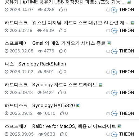
공유기
ipTIME 공유기 USB 저장장치 파트션/포맷 기능 …
등록일
조회
추천
등록자
2026.04.07
4285
0
THEON
하드디스크
웨스턴 디지털, 하드디스크 대규모 AI 관련 계약 발표…
등록일
조회
추천
등록자
2026.02.19
4609
0
THEON
소프트웨어
Gmail의 메일 가져오기 서비스 종료
등록일
조회
추천
등록자
2026.02.05
4776
0
THEON
나스
Synology RackStation
등록일
조회
추천
등록자
2026.02.02
6591
0
THEON
하드디스크
Synology 하드디스크 드라이브
등록일
조회
추천
등록자
2025.09.13
9422
0
THEON
하드디스크
Synology HAT5320
등록일
조회
추천
등록자
2025.09.12
10010
0
THEON
소프트웨어
RaiDrive for MacOS, 맥용 레이드라이브
등록일
조회
추천
등록자
2025.09.05
9633
0
THEON