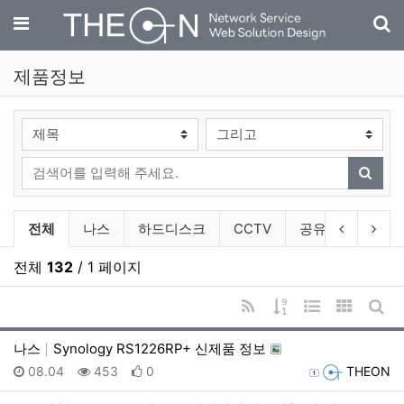
기
메뉴
제품정보
검색대상
검색어
검색
제품정보 분류 목록
이전 분류
다음
전체
나스
하드디스크
CCTV
공유기
악세
전체
132
/ 1 페이지
RSS
게시물 정렬
웹진 스타일
갤러리 
게시
나스
Synology RS1226RP+ 신제품 정보
등록일
조회
추천
등록자
08.04
453
0
THEON