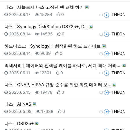
나스
시놀로지 나스 고장난 팬 교체 하기
등록일
조회
추천
등록자
2025.08.17
15284
0
THEON
나스
Synology DiskStation DS725+, D…
등록일
조회
추천
등록자
2025.08.14
14535
0
THEON
하드디스크
Synology에 최적화된 하드 드라이브
등록일
조회
추천
등록자
2025.08.14
9669
0
THEON
악세사리
데이터와 전력을 케이블 하나로, 세계 최대 거리 전송 …
등록일
조회
추천
등록자
2025.06.11
12301
0
THEON
나스
QNAP, HIPAA 규정 준수를 위한 의료 데이터 보…
등록일
조회
추천
등록자
2025.05.15
19478
0
THEON
나스
AI NAS
등록일
조회
추천
등록자
2025.05.09
17638
0
THEON
나스
DS925+