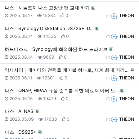
나스
시놀로지 나스 고장난 팬 교체 하기
등록일
조회
추천
등록자
2025.08.17
15284
0
THEON
나스
Synology DiskStation DS725+, D…
등록일
조회
추천
등록자
2025.08.14
14535
0
THEON
하드디스크
Synology에 최적화된 하드 드라이브
등록일
조회
추천
등록자
2025.08.14
9669
0
THEON
악세사리
데이터와 전력을 케이블 하나로, 세계 최대 거리 전송 …
등록일
조회
추천
등록자
2025.06.11
12301
0
THEON
나스
QNAP, HIPAA 규정 준수를 위한 의료 데이터 보…
등록일
조회
추천
등록자
2025.05.15
19479
0
THEON
나스
AI NAS
등록일
조회
추천
등록자
2025.05.09
17638
0
THEON
나스
DS925+