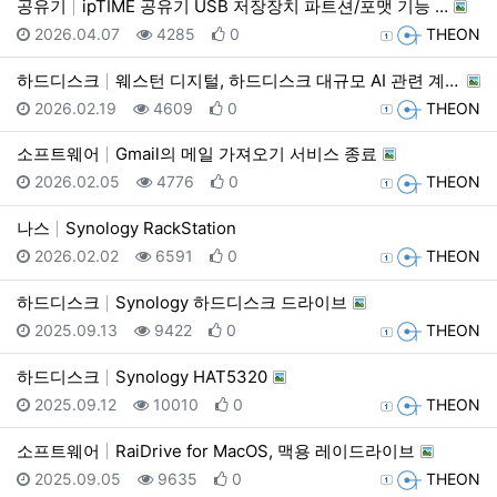
공유기
ipTIME 공유기 USB 저장장치 파트션/포맷 기능 …
등록일
조회
추천
등록자
2026.04.07
4285
0
THEON
하드디스크
웨스턴 디지털, 하드디스크 대규모 AI 관련 계약 발표…
등록일
조회
추천
등록자
2026.02.19
4609
0
THEON
소프트웨어
Gmail의 메일 가져오기 서비스 종료
등록일
조회
추천
등록자
2026.02.05
4776
0
THEON
나스
Synology RackStation
등록일
조회
추천
등록자
2026.02.02
6591
0
THEON
하드디스크
Synology 하드디스크 드라이브
등록일
조회
추천
등록자
2025.09.13
9422
0
THEON
하드디스크
Synology HAT5320
등록일
조회
추천
등록자
2025.09.12
10010
0
THEON
소프트웨어
RaiDrive for MacOS, 맥용 레이드라이브
등록일
조회
추천
등록자
2025.09.05
9635
0
THEON