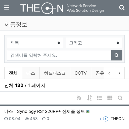
기
메뉴
제품정보
검색대상
검색어
검색
제품정보 분류 목록
이전 분류
다음
전체
나스
하드디스크
CCTV
공유기
악세
전체
132
/ 1 페이지
RSS
게시물 정렬
웹진 스타일
갤러리 
게시
나스
Synology RS1226RP+ 신제품 정보
등록일
조회
추천
등록자
08.04
453
0
THEON