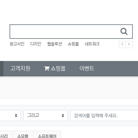
광고사진
디자인
웹솔루션
쇼핑몰
네트워크
고객지원
쇼핑몰
이벤트
검색어
세사리
소모품
소프트웨어