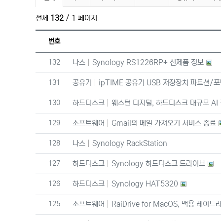
전체
132
/ 1 페이지
번호
번호
132
나스
Synology RS1226RP+ 신제품 정보
번호
131
공유기
ipTIME 공유기 USB 저장장치 파트션/포
번호
130
하드디스크
웨스턴 디지털, 하드디스크 대규모 AI 
번호
129
소프트웨어
Gmail의 메일 가져오기 서비스 종료
번호
128
나스
Synology RackStation
번호
127
하드디스크
Synology 하드디스크 드라이브
번호
126
하드디스크
Synology HAT5320
번호
125
소프트웨어
RaiDrive for MacOS, 맥용 레이