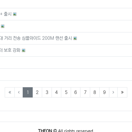
5+ 출시
대 거리 전송 심플와이드 200M 랜선 출시
터 보호 강화
(current)
(last
1
2
3
4
5
6
7
8
9
THEON
All rights reserved.