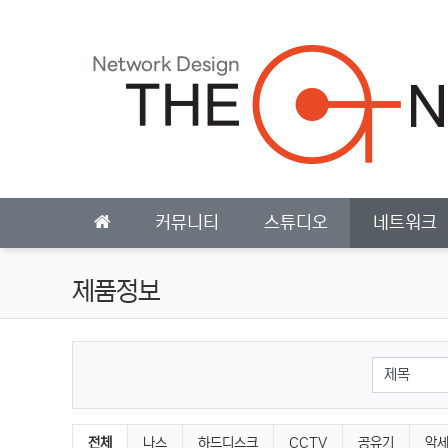
상단 네비
메인 메뉴
커뮤니티
스튜디오
네트워크
제품정보
검색대상
제품정보 분류 목록
전체
나스
하드디스크
CCTV
공유기
악