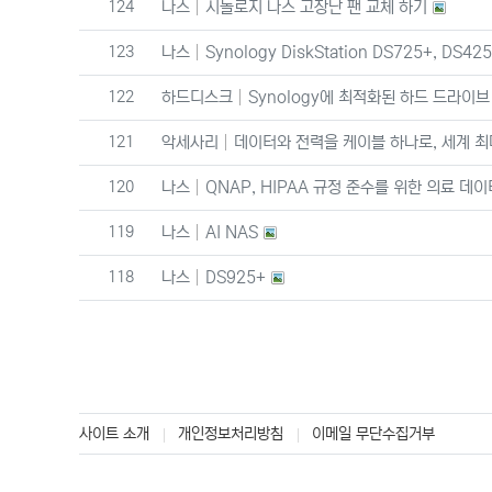
번호
124
나스
시놀로지 나스 고장난 팬 교체 하기
번호
123
나스
Synology DiskStation DS725+, DS42
번호
122
하드디스크
Synology에 최적화된 하드 드라이브
번호
121
악세사리
데이터와 전력을 케이블 하나로, 세계 최
번호
120
나스
QNAP, HIPAA 규정 준수를 위한 의료 데이
번호
119
나스
AI NAS
번호
118
나스
DS925+
사이트 소개
개인정보처리방침
이메일 무단수집거부