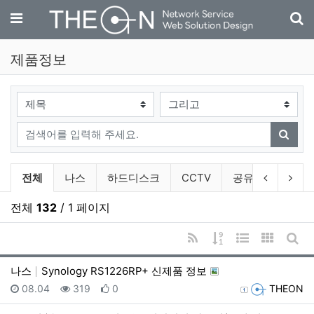
기
메뉴
제품정보
검색대상
검색어
검색
제품정보 분류 목록
이전 분류
다음
전체
나스
하드디스크
CCTV
공유기
악세
전체
132
/ 1 페이지
RSS
게시물 정렬
웹진 스타일
갤러리 
게시
나스
Synology RS1226RP+ 신제품 정보
등록일
조회
추천
등록자
08.04
319
0
THEON