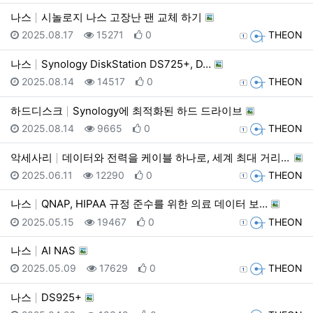
나스
시놀로지 나스 고장난 팬 교체 하기
등록일
조회
추천
등록자
2025.08.17
15271
0
THEON
나스
Synology DiskStation DS725+, D…
등록일
조회
추천
등록자
2025.08.14
14517
0
THEON
하드디스크
Synology에 최적화된 하드 드라이브
등록일
조회
추천
등록자
2025.08.14
9665
0
THEON
악세사리
데이터와 전력을 케이블 하나로, 세계 최대 거리 전송 …
등록일
조회
추천
등록자
2025.06.11
12290
0
THEON
나스
QNAP, HIPAA 규정 준수를 위한 의료 데이터 보…
등록일
조회
추천
등록자
2025.05.15
19467
0
THEON
나스
AI NAS
등록일
조회
추천
등록자
2025.05.09
17629
0
THEON
나스
DS925+