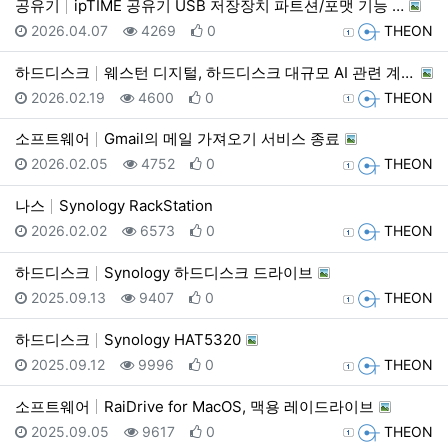
공유기
ipTIME 공유기 USB 저장장치 파트션/포맷 기능 …
등록일
조회
추천
등록자
2026.04.07
4269
0
THEON
하드디스크
웨스턴 디지털, 하드디스크 대규모 AI 관련 계약 발표…
등록일
조회
추천
등록자
2026.02.19
4600
0
THEON
소프트웨어
Gmail의 메일 가져오기 서비스 종료
등록일
조회
추천
등록자
2026.02.05
4752
0
THEON
나스
Synology RackStation
등록일
조회
추천
등록자
2026.02.02
6573
0
THEON
하드디스크
Synology 하드디스크 드라이브
등록일
조회
추천
등록자
2025.09.13
9407
0
THEON
하드디스크
Synology HAT5320
등록일
조회
추천
등록자
2025.09.12
9996
0
THEON
소프트웨어
RaiDrive for MacOS, 맥용 레이드라이브
등록일
조회
추천
등록자
2025.09.05
9617
0
THEON