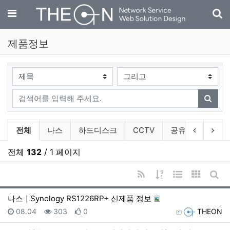
기
메뉴
제품정보
검색대상
검색어
검색
제품정보 분류 목록
이전 분류
다음
전체
나스
하드디스크
CCTV
공유기
악세
전체
132
/ 1 페이지
RSS
게시물 정렬
웹진 스타일
갤러리 
게시
나스
Synology RS1226RP+ 신제품 정보
등록일
조회
추천
등록자
08.04
303
0
THEON