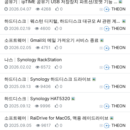
공유기
ipTIME 공유기 USB 저장장치 파트션/포맷 기능 …
등록일
조회
추천
등록자
2026.04.07
4268
0
THEON
하드디스크
웨스턴 디지털, 하드디스크 대규모 AI 관련 계약 발표…
등록일
조회
추천
등록자
2026.02.19
4600
0
THEON
소프트웨어
Gmail의 메일 가져오기 서비스 종료
등록일
조회
추천
등록자
2026.02.05
4751
0
THEON
나스
Synology RackStation
등록일
조회
추천
등록자
2026.02.02
6572
0
THEON
하드디스크
Synology 하드디스크 드라이브
등록일
조회
추천
등록자
2025.09.13
9406
0
THEON
하드디스크
Synology HAT5320
등록일
조회
추천
등록자
2025.09.12
9996
0
THEON
소프트웨어
RaiDrive for MacOS, 맥용 레이드라이브
등록일
조회
추천
등록자
2025.09.05
9617
0
THEON