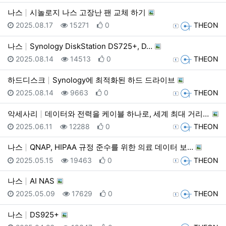
나스
시놀로지 나스 고장난 팬 교체 하기
등록일
조회
추천
등록자
2025.08.17
15271
0
THEON
나스
Synology DiskStation DS725+, D…
등록일
조회
추천
등록자
2025.08.14
14513
0
THEON
하드디스크
Synology에 최적화된 하드 드라이브
등록일
조회
추천
등록자
2025.08.14
9663
0
THEON
악세사리
데이터와 전력을 케이블 하나로, 세계 최대 거리 전송 …
등록일
조회
추천
등록자
2025.06.11
12288
0
THEON
나스
QNAP, HIPAA 규정 준수를 위한 의료 데이터 보…
등록일
조회
추천
등록자
2025.05.15
19463
0
THEON
나스
AI NAS
등록일
조회
추천
등록자
2025.05.09
17629
0
THEON
나스
DS925+