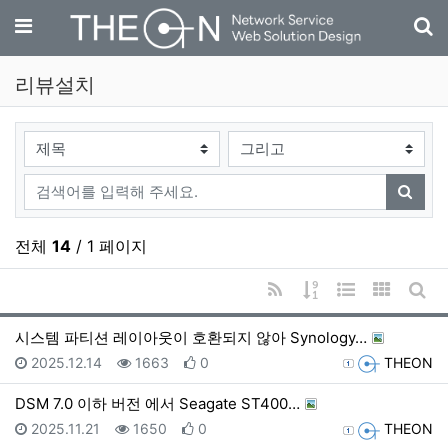
기
메뉴
리뷰설치
검색대상
검색어
검색
전체
14
/ 1 페이지
RSS
게시물 정렬
웹진 스타일
갤러리 
게시
시스템 파티션 레이아웃이 호환되지 않아 Synology…
등록일
조회
추천
등록자
2025.12.14
1663
0
THEON
DSM 7.0 이하 버전 에서 Seagate ST400…
등록일
조회
추천
등록자
2025.11.21
1650
0
THEON