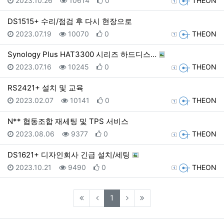
2023.10.26
10614
0
THEON
DS1515+ 수리/점검 후 다시 현장으로
등록일
조회
추천
등록자
2023.07.19
10070
0
THEON
Synology Plus HAT3300 시리즈 하드디스…
등록일
조회
추천
등록자
2023.07.16
10245
0
THEON
RS2421+ 설치 및 교육
등록일
조회
추천
등록자
2023.02.07
10141
0
THEON
N** 협동조합 재세팅 및 TPS 서비스
등록일
조회
추천
등록자
2023.08.06
9377
0
THEON
DS1621+ 디자인회사 긴급 설치/세팅
등록일
조회
추천
등록자
2023.10.21
9490
0
THEON
(current)
1