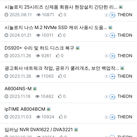
시놀로지 25시리즈 신제품 회원사 현장설치 간단한 리…
등록일
조회
추천
등록자
2025.06.11
10871
0
THEON
시놀로지 나스 M.2 NVMe SSD 캐쉬 사용시 도움…
등록일
조회
추천
등록자
2024.01.21
10011
0
THEON
DS920+ 수리 및 하드 디스크 복구
등록일
조회
추천
등록자
2023.11.26
9261
0
THEON
광고회사 네트워크 작업, 공유기 쿨러개조, 보안 백업작…
등록일
조회
추천
등록자
2023.11.26
11065
0
THEON
A6004NS-M
등록일
조회
추천
등록자
2023.11.16
10482
0
THEON
ipTIME A8004BCM
등록일
조회
추천
등록자
2023.11.03
10924
0
THEON
딥러닝 NVR DVA1622 / DVA3221
등록일
조회
추천
등록자