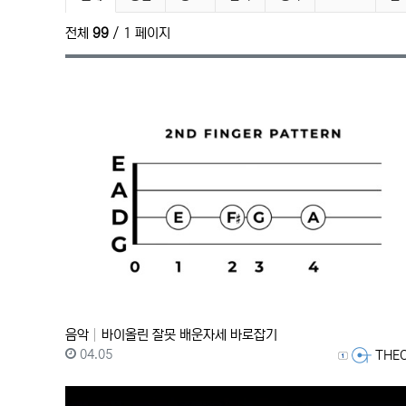
전체
99
/ 1 페이지
음악
바이올린 잘못 배운자세 바로잡기
등록일
등록자
04.05
THE