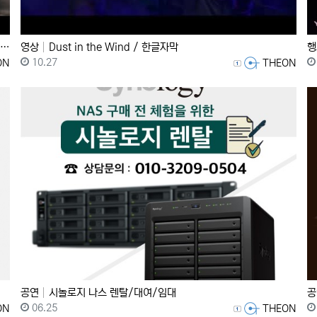
영상
Dust in the Wind / 한글자막
등록일
등록자
10.27
ON
THEON
공연
시놀로지 나스 렌탈/대여/임대
등록일
등록자
06.25
ON
THEON