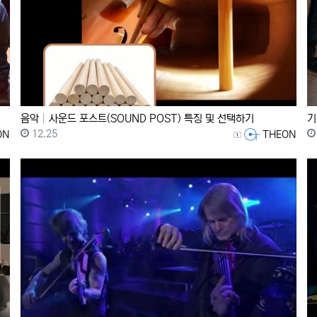
음악
사운드 포스트(SOUND POST) 특징 및 선택하기
등록일
등록자
12.25
ON
THEON