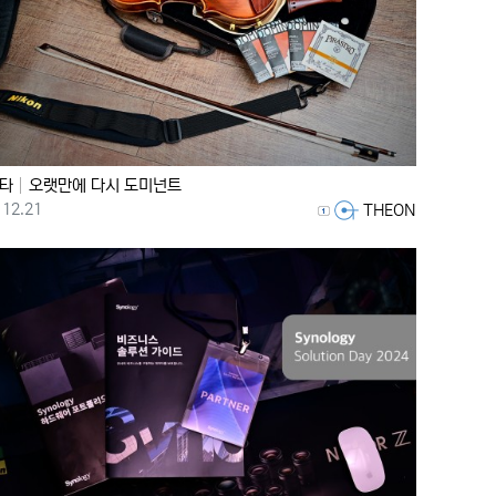
기타
오랫만에 다시 도미넌트
등록일
등록자
12.21
THEON