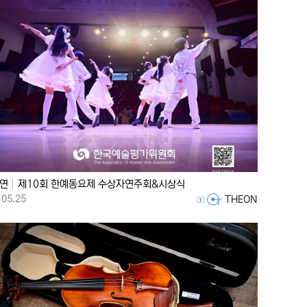
공연
제10회 한예동요제 수상자연주회&시상식
등록일
등록자
05.25
THEON