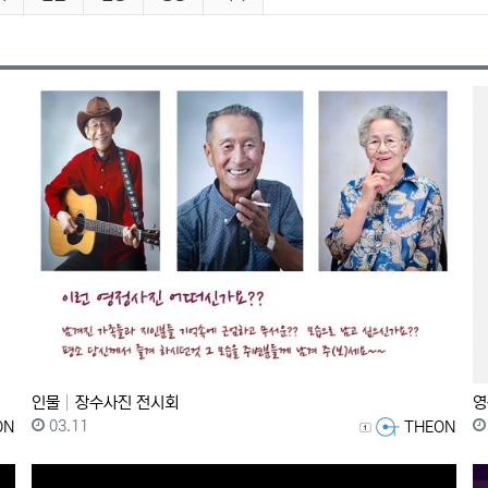
인물
장수사진 전시회
등록일
등록자
03.11
ON
THEON