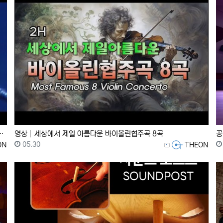
영상
세상에서 제일 아름다운 바이올린협주곡 8곡
등록일
등록자
05.30
ON
THEON