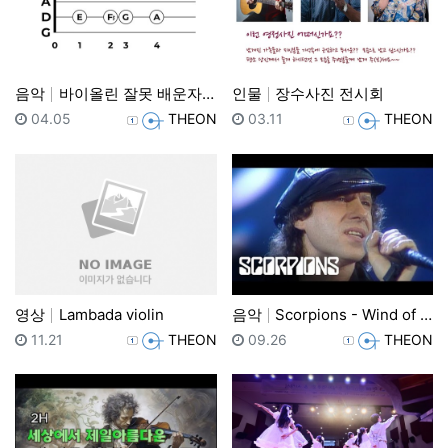
음악
바이올린 잘못 배운자세 바로잡기
인물
장수사진 전시회
등록일
등록자
등록일
등록자
04.05
THEON
03.11
THEON
영상
Lambada violin
음악
Scorpions - Wind of Change (Li…
등록일
등록자
등록일
등록자
11.21
THEON
09.26
THEON