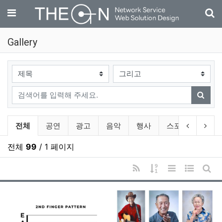
기
메뉴
Gallery
검색대상
검색어
검색
Gallery 분류 목록
이전 분류
다음
전체
공연
광고
음악
행사
스포츠
음식
전체
99
/ 1 페이지
RSS
게시물 정렬
리스트 스타일
웹진 스타
게시