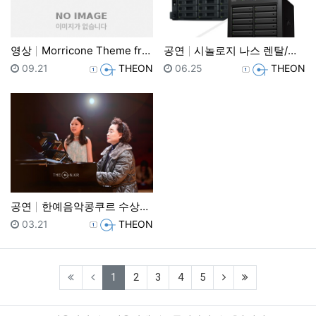
영상
Morricone Theme from Cinema Pa…
공연
시놀로지 나스 렌탈/대여/임대
등록일
등록자
등록일
등록자
09.21
THEON
06.25
THEON
공연
한예음악콩쿠르 수상자연주회 2024 상반기
등록일
등록자
03.21
THEON
(current)
(next)
(last)
1
2
3
4
5