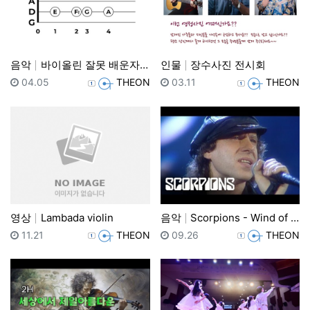
음악
바이올린 잘못 배운자세 바로잡기
인물
장수사진 전시회
등록일
등록자
등록일
등록자
04.05
THEON
03.11
THEON
영상
Lambada violin
음악
Scorpions - Wind of Change (Li…
등록일
등록자
등록일
등록자
11.21
THEON
09.26
THEON