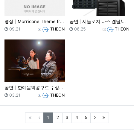
영상
Morricone Theme from Cinema Pa…
공연
시놀로지 나스 렌탈/대여/임대
등록일
등록자
등록일
등록자
09.21
THEON
06.25
THEON
공연
한예음악콩쿠르 수상자연주회 2024 상반기
등록일
등록자
03.21
THEON
(current)
(next)
(last)
1
2
3
4
5