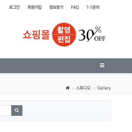
로그인
회원가입
정보찾기
FAQ
1:1문의
스튜디오
Gallery
검색하기