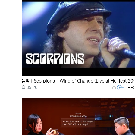
음악
Scorpions - Wind of Change (Live at Hellfest 2022)
등록일
등록자
09.26
THE