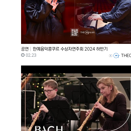
공연
한예음악콩쿠르 수상자연주회 2024 하반기
등록일
등록자
02.23
THE