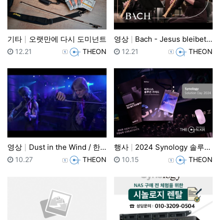
기타
오랫만에 다시 도미넌트
영상
Bach - Jesus bleibet meine Fre…
등록일
등록자
등록일
등록자
12.21
THEON
12.21
THEON
영상
Dust in the Wind / 한글자막
행사
2024 Synology 솔루션 DAY
등록일
등록자
등록일
등록자
10.27
THEON
10.15
THEON