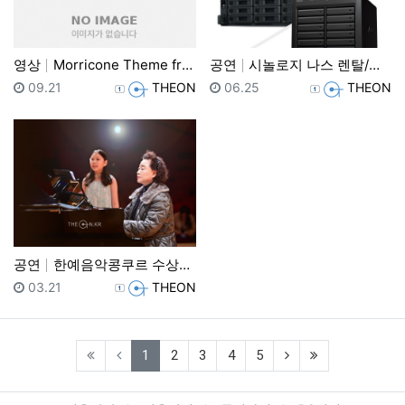
영상
Morricone Theme from Cinema Pa…
공연
시놀로지 나스 렌탈/대여/임대
등록일
등록자
등록일
등록자
09.21
THEON
06.25
THEON
공연
한예음악콩쿠르 수상자연주회 2024 상반기
등록일
등록자
03.21
THEON
(current)
(next)
(last)
1
2
3
4
5