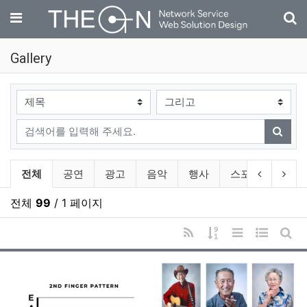
기
메뉴
Gallery
검색대상
검색어
검색
Gallery 분류 목록
이전 분류
다음
전체
공연
광고
음악
행사
스포츠
음식
전체
99
/ 1 페이지
RSS
게시물 정렬
리스트 스타일
웹진 스타
게시