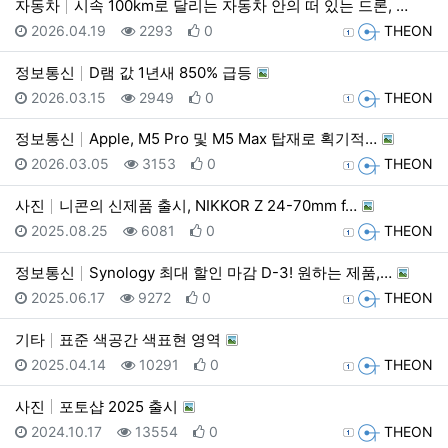
자동차
시속 100km로 달리는 자동차 안의 떠 있는 드론, …
등록일
조회
추천
등록자
2026.04.19
2293
0
THEON
정보통신
D램 값 1년새 850% 급등
등록일
조회
추천
등록자
2026.03.15
2949
0
THEON
정보통신
Apple, M5 Pro 및 M5 Max 탑재로 획기적…
등록일
조회
추천
등록자
2026.03.05
3153
0
THEON
사진
니콘의 신제품 출시, NIKKOR Z 24-70mm f…
등록일
조회
추천
등록자
2025.08.25
6081
0
THEON
정보통신
Synology 최대 할인 마감 D-3! 원하는 제품,…
등록일
조회
추천
등록자
2025.06.17
9272
0
THEON
기타
표준 색공간 색표현 영역
등록일
조회
추천
등록자
2025.04.14
10291
0
THEON
사진
포토샵 2025 출시
등록일
조회
추천
등록자
2024.10.17
13554
0
THEON