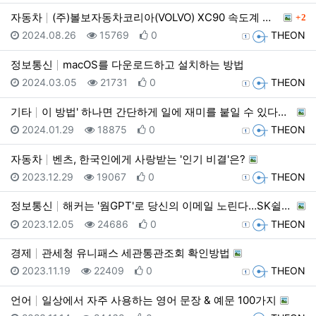
댓글
자동차
(주)볼보자동차코리아(VOLVO) XC90 속도계 오…
2
등록일
조회
추천
등록자
2024.08.26
15769
0
THEON
정보통신
macOS를 다운로드하고 설치하는 방법
등록일
조회
추천
등록자
2024.03.05
21731
0
THEON
기타
이 방법' 하나면 간단하게 일에 재미를 붙일 수 있다고…
등록일
조회
추천
등록자
2024.01.29
18875
0
THEON
자동차
벤츠, 한국인에게 사랑받는 '인기 비결'은?
등록일
조회
추천
등록자
2023.12.29
19067
0
THEON
정보통신
해커는 '웜GPT'로 당신의 이메일 노린다…SK쉴더스가…
등록일
조회
추천
등록자
2023.12.05
24686
0
THEON
경제
관세청 유니패스 세관통관조회 확인방법
등록일
조회
추천
등록자
2023.11.19
22409
0
THEON
언어
일상에서 자주 사용하는 영어 문장 & 예문 100가지