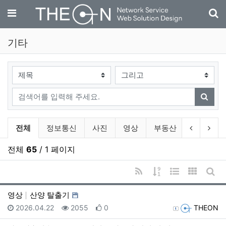
기
메뉴
기타
검색대상
검색어
검색
기타 분류 목록
이전 분류
다음
전체
정보통신
사진
영상
부동산
자동차
전체
65
/ 1 페이지
RSS
게시물 정렬
웹진 스타일
갤러리 
게시
영상
산양 탈출기
등록일
조회
추천
등록자
2026.04.22
2055
0
THEON