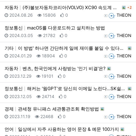
댓글
자동차
(주)볼보자동차코리아(VOLVO) XC90 속도계 오…
2
등록일
조회
추천
등록자
2024.08.26
15806
0
THEON
정보통신
macOS를 다운로드하고 설치하는 방법
등록일
조회
추천
등록자
2024.03.05
21782
0
THEON
기타
이 방법' 하나면 간단하게 일에 재미를 붙일 수 있다고…
등록일
조회
추천
등록자
2024.01.29
18904
0
THEON
자동차
벤츠, 한국인에게 사랑받는 '인기 비결'은?
등록일
조회
추천
등록자
2023.12.29
19101
0
THEON
정보통신
해커는 '웜GPT'로 당신의 이메일 노린다…SK쉴더스가…
등록일
조회
추천
등록자
2023.12.05
24714
0
THEON
경제
관세청 유니패스 세관통관조회 확인방법
등록일
조회
추천
등록자
2023.11.19
22468
0
THEON
언어
일상에서 자주 사용하는 영어 문장 & 예문 100가지