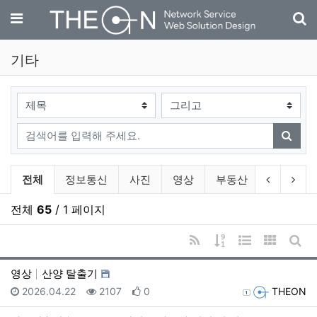
기
메뉴
기타
검색대상
검색어
검색
기타 분류 목록
이전 분류
다음
전체
정보통신
사진
영상
부동산
자동차
전체
65
/ 1 페이지
RSS
게시물 정렬
웹진 스타일
갤러리 
게시
영상
산양 탈출기
등록일
조회
추천
등록자
2026.04.22
2107
0
THEON