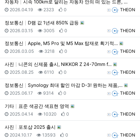
자동차
시속 100km로 달리는 자동차 안의 떠 있는 드론, …
등록일
조회
추천
등록자
2026.04.19
2323
0
THEON
정보통신
D램 값 1년새 850% 급등
등록일
조회
추천
등록자
2026.03.15
3005
0
THEON
정보통신
Apple, M5 Pro 및 M5 Max 탑재로 획기적…
등록일
조회
추천
등록자
2026.03.05
3218
0
THEON
사진
니콘의 신제품 출시, NIKKOR Z 24-70mm f…
등록일
조회
추천
등록자
2025.08.25
6110
0
THEON
정보통신
Synology 최대 할인 마감 D-3! 원하는 제품,…
등록일
조회
추천
등록자
2025.06.17
9314
0
THEON
기타
표준 색공간 색표현 영역
등록일
조회
추천
등록자
2025.04.14
10320
0
THEON
사진
포토샵 2025 출시
등록일
조회
추천
등록자
2024.10.17
13593
0
THEON