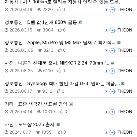
자동차
시속 100km로 달리는 자동차 안의 떠 있는 드론, …
등록일
조회
추천
등록자
2026.04.19
2320
0
THEON
정보통신
D램 값 1년새 850% 급등
등록일
조회
추천
등록자
2026.03.15
3004
0
THEON
정보통신
Apple, M5 Pro 및 M5 Max 탑재로 획기적…
등록일
조회
추천
등록자
2026.03.05
3213
0
THEON
사진
니콘의 신제품 출시, NIKKOR Z 24-70mm f…
등록일
조회
추천
등록자
2025.08.25
6110
0
THEON
정보통신
Synology 최대 할인 마감 D-3! 원하는 제품,…
등록일
조회
추천
등록자
2025.06.17
9312
0
THEON
기타
표준 색공간 색표현 영역
등록일
조회
추천
등록자
2025.04.14
10319
0
THEON
사진
포토샵 2025 출시
등록일
조회
추천
등록자
2024.10.17
13591
0
THEON