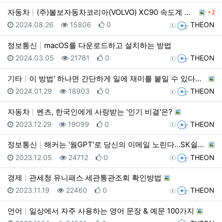
댓글
자동차
(주)볼보자동차코리아(VOLVO) XC90 속도계 오…
2
등록일
조회
추천
등록자
2024.08.26
15806
0
THEON
정보통신
macOS를 다운로드하고 설치하는 방법
등록일
조회
추천
등록자
2024.03.05
21781
0
THEON
기타
이 방법' 하나면 간단하게 일에 재미를 붙일 수 있다고…
등록일
조회
추천
등록자
2024.01.29
18903
0
THEON
자동차
벤츠, 한국인에게 사랑받는 '인기 비결'은?
등록일
조회
추천
등록자
2023.12.29
19099
0
THEON
정보통신
해커는 '웜GPT'로 당신의 이메일 노린다…SK쉴더스가…
등록일
조회
추천
등록자
2023.12.05
24712
0
THEON
경제
관세청 유니패스 세관통관조회 확인방법
등록일
조회
추천
등록자
2023.11.19
22460
0
THEON
언어
일상에서 자주 사용하는 영어 문장 & 예문 100가지