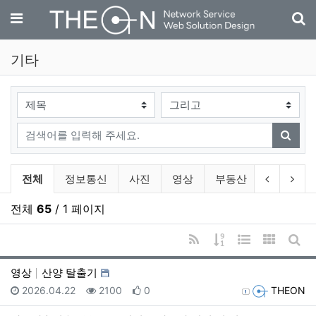
기
메뉴
기타
검색대상
검색어
검색
기타 분류 목록
이전 분류
다음
전체
정보통신
사진
영상
부동산
자동차
전체
65
/ 1 페이지
RSS
게시물 정렬
웹진 스타일
갤러리 
게시
영상
산양 탈출기
등록일
조회
추천
등록자
2026.04.22
2100
0
THEON