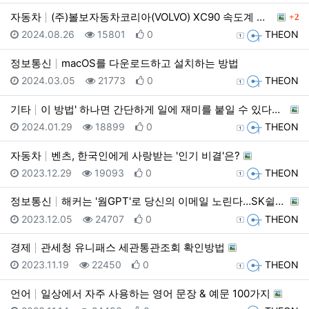
댓글
자동차
(주)볼보자동차코리아(VOLVO) XC90 속도계 오…
2
등록일
조회
추천
등록자
2024.08.26
15801
0
THEON
정보통신
macOS를 다운로드하고 설치하는 방법
등록일
조회
추천
등록자
2024.03.05
21773
0
THEON
기타
이 방법' 하나면 간단하게 일에 재미를 붙일 수 있다고…
등록일
조회
추천
등록자
2024.01.29
18899
0
THEON
자동차
벤츠, 한국인에게 사랑받는 '인기 비결'은?
등록일
조회
추천
등록자
2023.12.29
19093
0
THEON
정보통신
해커는 '웜GPT'로 당신의 이메일 노린다…SK쉴더스가…
등록일
조회
추천
등록자
2023.12.05
24707
0
THEON
경제
관세청 유니패스 세관통관조회 확인방법
등록일
조회
추천
등록자
2023.11.19
22450
0
THEON
언어
일상에서 자주 사용하는 영어 문장 & 예문 100가지