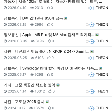
자동차
시속 100km로 달리는 자동차 안의 떠 있는 드론, …
등록일
조회
추천
등록자
2026.04.19
2313
0
THEON
정보통신
D램 값 1년새 850% 급등
등록일
조회
추천
등록자
2026.03.15
2996
0
THEON
정보통신
Apple, M5 Pro 및 M5 Max 탑재로 획기적…
등록일
조회
추천
등록자
2026.03.05
3196
0
THEON
사진
니콘의 신제품 출시, NIKKOR Z 24-70mm f…
등록일
조회
추천
등록자
2025.08.25
6103
0
THEON
정보통신
Synology 최대 할인 마감 D-3! 원하는 제품,…
등록일
조회
추천
등록자
2025.06.17
9298
0
THEON
기타
표준 색공간 색표현 영역
등록일
조회
추천
등록자
2025.04.14
10312
0
THEON
사진
포토샵 2025 출시
등록일
조회
추천
등록자
2024.10.17
13579
0
THEON