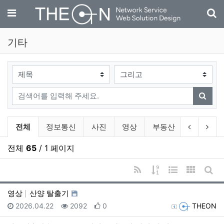
기
메뉴
기타
검색대상
검색어
검색
기타 분류 목록
이전 분류
다음
전체
정보통신
사진
영상
부동산
자동차
전체
65
/ 1 페이지
RSS
게시물 정렬
웹진 스타일
갤러리 
게시
영상
산양 탈출기
등록일
조회
추천
등록자
2026.04.22
2092
0
THEON