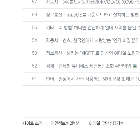
번호
57
자동차
(주)볼보자동차코리아(VOLVO) XC90 
번호
56
정보통신
macOS를 다운로드하고 설치하는 방법
번호
55
기타
이 방법' 하나면 간단하게 일에 재미를 붙일 
번호
54
자동차
벤츠, 한국인에게 사랑받는 '인기 비결'은?
번호
53
정보통신
해커는 '웜GPT'로 당신의 이메일 노린
번호
52
경제
관세청 유니패스 세관통관조회 확인방법
번호
51
언어
일상에서 자주 사용하는 영어 문장 & 예문 1
사이트 소개
개인정보처리방침
이메일 무단수집거부