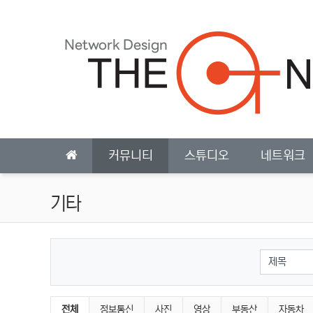
상단 네비
메인 메뉴
커뮤니티
스튜디오
네트워크
기타
검색대상
기타 분류 목록
전체
정보통신
사진
영상
부동산
자동차