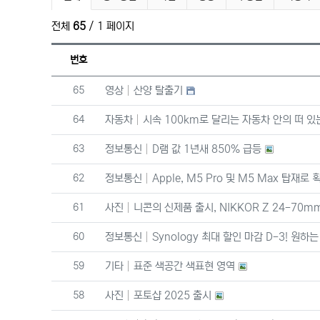
전체
65
/ 1 페이지
번호
번호
65
영상
산양 탈출기
번호
64
자동차
시속 100km로 달리는 자동차 안의 떠 
번호
63
정보통신
D램 값 1년새 850% 급등
번호
62
정보통신
Apple, M5 Pro 및 M5 Max 탑
번호
61
사진
니콘의 신제품 출시, NIKKOR Z 24-70mm f/
번호
60
정보통신
Synology 최대 할인 마감 D-3! 원
번호
59
기타
표준 색공간 색표현 영역
번호
58
사진
포토샵 2025 출시