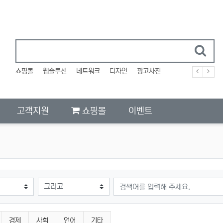
쇼핑몰
웹솔루션
네트워크
디자인
광고사진
고객지원
쇼핑몰
이벤트
검색어
경제
사회
언어
기타