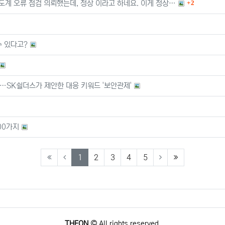
댓글
속도계 오류 점검 의뢰했는데, 정상 이라고 하네요. 이게 정상…
2
수 있다고?
다…SK쉴더스가 제안한 대응 키워드 '보안관제'
00가지
(current)
(last)
1
2
3
4
5
THEON
All rights reserved.