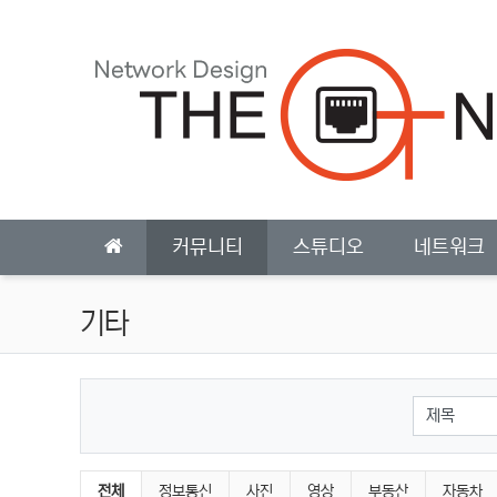
상단 네비
메인 메뉴
커뮤니티
스튜디오
네트워크
기타
검색대상
기타 분류 목록
전체
정보통신
사진
영상
부동산
자동차