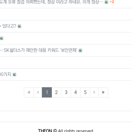
댓글
속도계 오류 점검 의뢰했는데, 정상 이라고 하네요. 이게 정상…
2
수 있다고?
다…SK쉴더스가 제안한 대응 키워드 '보안관제'
00가지
(current)
(last)
1
2
3
4
5
THEON
All rights reserved.