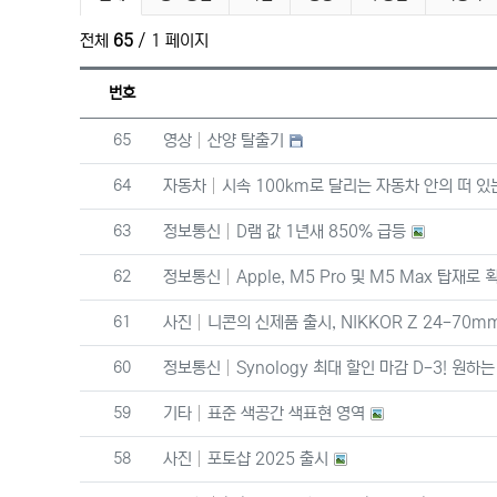
전체
65
/ 1 페이지
번호
번호
65
영상
산양 탈출기
번호
64
자동차
시속 100km로 달리는 자동차 안의 떠 
번호
63
정보통신
D램 값 1년새 850% 급등
번호
62
정보통신
Apple, M5 Pro 및 M5 Max 탑
번호
61
사진
니콘의 신제품 출시, NIKKOR Z 24-70mm f/
번호
60
정보통신
Synology 최대 할인 마감 D-3! 원
번호
59
기타
표준 색공간 색표현 영역
번호
58
사진
포토샵 2025 출시