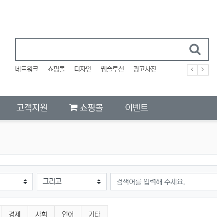
네트워크
쇼핑몰
디자인
웹솔루션
광고사진
고객지원
쇼핑몰
이벤트
검색어
경제
사회
언어
기타