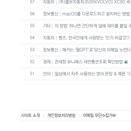
번호
57
자동차
(주)볼보자동차코리아(VOLVO) XC90 
번호
56
정보통신
macOS를 다운로드하고 설치하는 방법
번호
55
기타
이 방법' 하나면 간단하게 일에 재미를 붙일 
번호
54
자동차
벤츠, 한국인에게 사랑받는 '인기 비결'은?
번호
53
정보통신
해커는 '웜GPT'로 당신의 이메일 노린
번호
52
경제
관세청 유니패스 세관통관조회 확인방법
번호
51
언어
일상에서 자주 사용하는 영어 문장 & 예문 1
사이트 소개
개인정보처리방침
이메일 무단수집거부